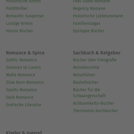
Historische Krimis
Feel-Good-Romane
Politthriller
Regency Romane
Romantic Suspense
Historische Liebesromane
Lustige Krimis
Familiensagas
Horror Bücher
Dystopie Bücher
Romance & Spice
Sachbuch & Ratgeber
Gothic Romance
Bücher über Fotografie
Enemies to Lovers
Reiseberichte
Mafia Romance
Reiseführer
Slow Burn Romance
Bastelbücher
Sports Romance
Bücher für die
Schwangerschaft
Dark Romance
Achtsamkeits-Bücher
Erotische Literatur
Thermomix Kochbücher
Kinder & Jugend