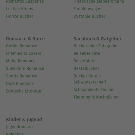
Romantic Suspense
Historische Liebesromane
Lustige Krimis
Familiensagas
Horror Bücher
Dystopie Bücher
Romance & Spice
Sachbuch & Ratgeber
Gothic Romance
Bücher über Fotografie
Enemies to Lovers
Reiseberichte
Mafia Romance
Reiseführer
Slow Burn Romance
Bastelbücher
Sports Romance
Bücher für die
Schwangerschaft
Dark Romance
Achtsamkeits-Bücher
Erotische Literatur
Thermomix Kochbücher
Kinder & Jugend
Jugendromane
Romance