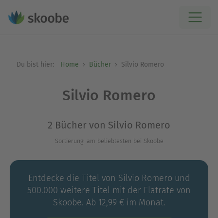
Du bist hier:
Home
Bücher
Silvio Romero
Silvio Romero
2 Bücher von Silvio Romero
Sortierung: am beliebtesten bei Skoobe
Entdecke die Titel von Silvio Romero und
500.000 weitere Titel mit der Flatrate von
Skoobe. Ab 12,99 € im Monat.