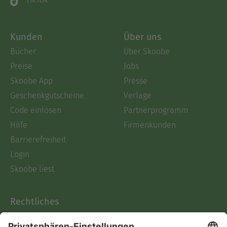
Kunden
Über uns
Bücher
Über Skoobe
Preise
Jobs
Skoobe App
Presse
Geschenkgutscheine
Verlage
Code einlösen
Partnerprogramm
Hilfe
Firmenkunden
Barrierefreiheit
Login
Skoobe liest
Rechtliches
Datenschutz