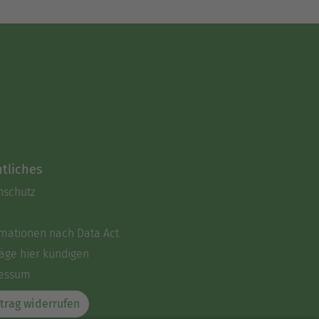
tliches
nschutz
rmationen nach Data Act
äge hier kündigen
essum
trag widerrufen