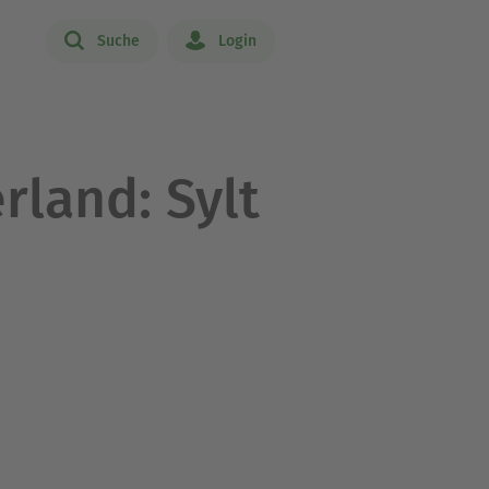
Suche
Login
rland: Sylt