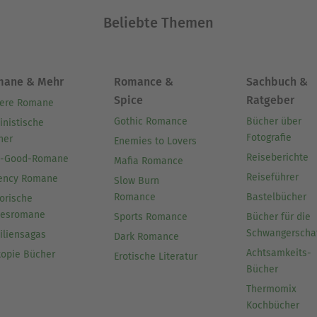
Beliebte Themen
mane & Mehr
Romance &
Sachbuch &
Spice
Ratgeber
ere Romane
Gothic Romance
Bücher über
inistische
Fotografie
her
Enemies to Lovers
Reiseberichte
l-Good-Romane
Mafia Romance
Reiseführer
ency Romane
Slow Burn
Romance
Bastelbücher
orische
besromane
Sports Romance
Bücher für die
Schwangerscha
iliensagas
Dark Romance
Achtsamkeits-
topie Bücher
Erotische Literatur
Bücher
Thermomix
Kochbücher