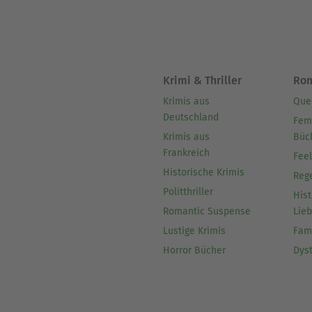
Krimi & Thriller
Ro
Krimis aus
Que
Deutschland
Fem
Krimis aus
Büc
Frankreich
Fee
Historische Krimis
Reg
Politthriller
Hist
Romantic Suspense
Lie
Lustige Krimis
Fam
Horror Bücher
Dys