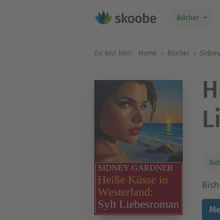
Bücher
Du bist hier:
Home
Bücher
Sidne
H
L
Sid
Bish
Me