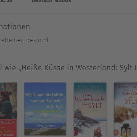
ca. 38
Deutsch
eBook
n hatte.
Ausblenden
rmationen
refreiheit bekannt
el wie „Heiße Küsse in Westerland: Sylt