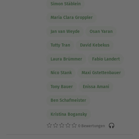
Simon Stäblein
Maria Clara Groppler
Jan van Weyde
Osan Yaran
Tutty Tran
David Kebekus
Laura Brümmer
Fabio Landert
Nico Stank
Maxi Gstettenbauer
Tony Bauer
Enissa Amani
Ben Schafmeister
Kristina Bogansky
0 Bewertungen