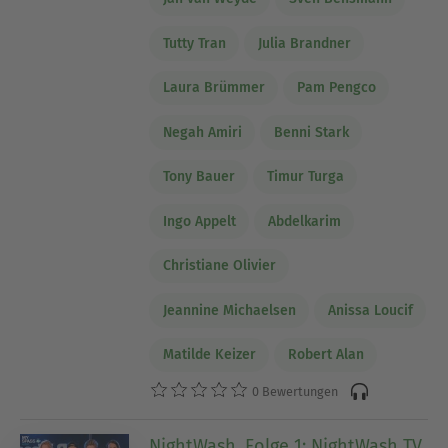
Tutty Tran
Julia Brandner
Laura Brümmer
Pam Pengco
Negah Amiri
Benni Stark
Tony Bauer
Timur Turga
Ingo Appelt
Abdelkarim
Christiane Olivier
Jeannine Michaelsen
Anissa Loucif
Matilde Keizer
Robert Alan
0 Bewertungen
NightWash, Folge 1: NightWash TV