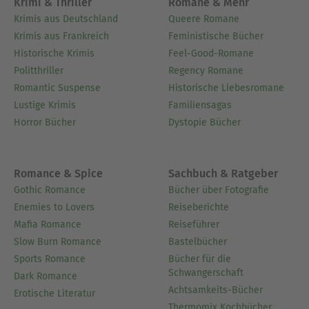
Krimi & Thriller
Romane & Mehr
Krimis aus Deutschland
Queere Romane
Krimis aus Frankreich
Feministische Bücher
Historische Krimis
Feel-Good-Romane
Politthriller
Regency Romane
Romantic Suspense
Historische Liebesromane
Lustige Krimis
Familiensagas
Horror Bücher
Dystopie Bücher
Romance & Spice
Sachbuch & Ratgeber
Gothic Romance
Bücher über Fotografie
Enemies to Lovers
Reiseberichte
Mafia Romance
Reiseführer
Slow Burn Romance
Bastelbücher
Sports Romance
Bücher für die
Schwangerschaft
Dark Romance
Achtsamkeits-Bücher
Erotische Literatur
Thermomix Kochbücher