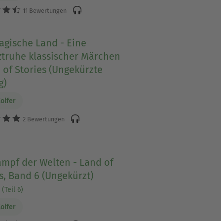
11 Bewertungen
agische Land - Eine
ztruhe klassischer Märchen
 of Stories (Ungekürzte
g)
Colfer
2 Bewertungen
ampf der Welten - Land of
s, Band 6 (Ungekürzt)
(Teil 6)
Colfer