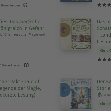
 Bewertungen
ries: Das magische
Das m
Königreich in Gefahr
Schat
- Land
b 10 Jahren voller Magie und
Lesun
Chris 
4 Bewertungen
cher Pakt - Tale of
Der K
Legende der Magie,
Storie
ekürzte Lesung)
Serie 
Chris 