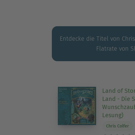
Entdecke die Titel von Chris
Flatrate von S
Land of Sto
Land - Die
Wunschzaub
Lesung)
Chris Colfer