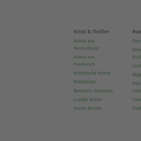
Krimi & Thriller
Ro
Krimis aus
Que
Deutschland
Fem
Krimis aus
Büc
Frankreich
Fee
Historische Krimis
Reg
Politthriller
Hist
Romantic Suspense
Lie
Lustige Krimis
Fam
Horror Bücher
Dys