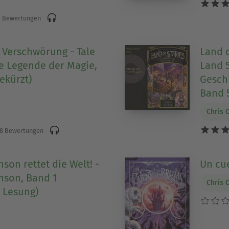
 Bewertungen
 Verschwörung - Tale
Land o
ie Legende der Magie,
Land 5
ekürzt)
Geschi
Band 
Chris 
8 Bewertungen
son rettet die Welt! -
Un cu
nson, Band 1
Chris 
 Lesung)