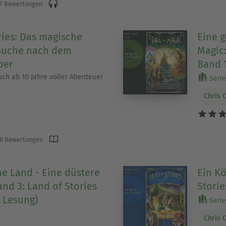
7 Bewertungen
ries: Das magische
Eine g
 Suche nach dem
Magic:
ber
Band 
ch ab 10 Jahre voller Abenteuer
Serie 
Chris 
8 Bewertungen
e Land - Eine düstere
Ein Kö
nd 3: Land of Stories
Storie
 Lesung)
Serie 
Chris 