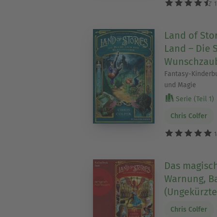
1
Land of Sto
Land – Die
Wunschzau
Fantasy-Kinderbu
und Magie
Serie (Teil 1)
Chris Colfer
1
Das magisch
Warnung, Ba
(Ungekürzte
Chris Colfer