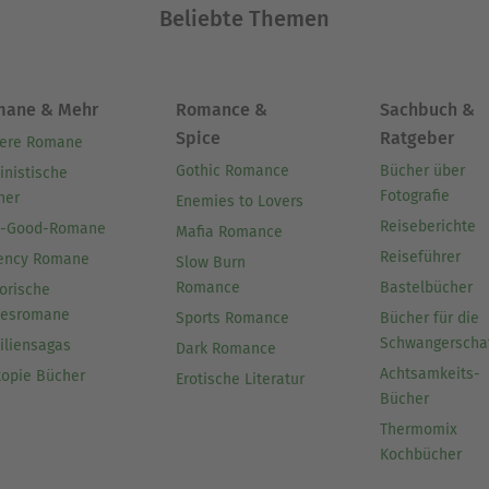
Beliebte Themen
mane & Mehr
Romance &
Sachbuch &
Spice
Ratgeber
ere Romane
Gothic Romance
Bücher über
inistische
Fotografie
her
Enemies to Lovers
Reiseberichte
l-Good-Romane
Mafia Romance
Reiseführer
ency Romane
Slow Burn
Romance
Bastelbücher
orische
besromane
Sports Romance
Bücher für die
Schwangerscha
iliensagas
Dark Romance
Achtsamkeits-
topie Bücher
Erotische Literatur
Bücher
Thermomix
Kochbücher