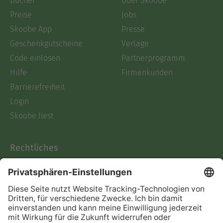
Bücher
Über Skoobe
Preise
Jobs
Skoobe App
Presse
Geschenkgutscheine
Verlage
Code einlösen
Partnerprogramm
Hilfe
Firmenkunden
Barrierefreiheit
Login
Skoobe liest
Rechtliches
Datenschutz
AGB
Informationen nach Data
Act
Verträge hier kündigen