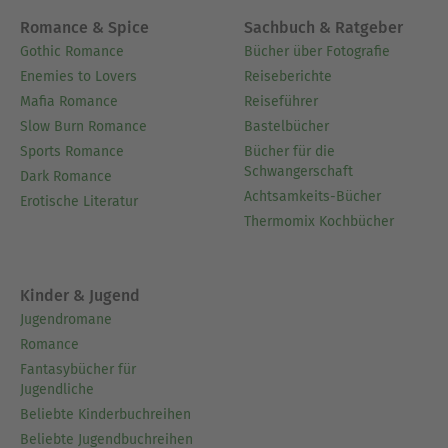
Romance & Spice
Sachbuch & Ratgeber
Gothic Romance
Bücher über Fotografie
Enemies to Lovers
Reiseberichte
Mafia Romance
Reiseführer
Slow Burn Romance
Bastelbücher
Sports Romance
Bücher für die
Schwangerschaft
Dark Romance
Achtsamkeits-Bücher
Erotische Literatur
Thermomix Kochbücher
Kinder & Jugend
Jugendromane
Romance
Fantasybücher für
Jugendliche
Beliebte Kinderbuchreihen
Beliebte Jugendbuchreihen