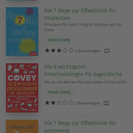
Brigham Young University (BYU), Utah/USA, mit
Die 7 Wege zur Effektivität für
Auszeichnung ab und erwarb seinen MBA an der
Studenten
Harvard Business School. Als Star-Quarterback für
Prinzipien für mehr Erfolg im Studium und im
die BYU führte er sein Team zu zwei Bowl-Spielen
Leben
und wurde zweimal zum ESPN Most Valuable
Sean Covey
Player of the Game gewählt.
4 Bewertungen
Die 6 wichtigsten
Entscheidungen für Jugendliche
Wie du die Weichen für dein Leben richtig stellst
Sean Covey
2 Bewertungen
Die 7 Wege zur Effektivität für
unterwegs