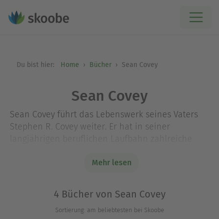
Du bist hier:
Home
Bücher
Sean Covey
Sean Covey
Sean Covey führt das Lebenswerk seines Vaters
Stephen R. Covey weiter. Er hat in seiner
langjährigen beruflichen Laufbahn zahlreiche
Workshops, Seminare und Webinare zu Die 7 Wege
zur Effektivität gegeben und viele Videos und
Mehr lesen
Arbeitsbücher erstellt. Kaum jemand ist aus
persönlichen und beruflichen Gründen vertrauter
4 Bücher von Sean Covey
mit den 7 Wegen von Stephen R. Covey als sein
Sortierung: am beliebtesten bei Skoobe
Sohn Sean. Sean Covey ist Präsident von