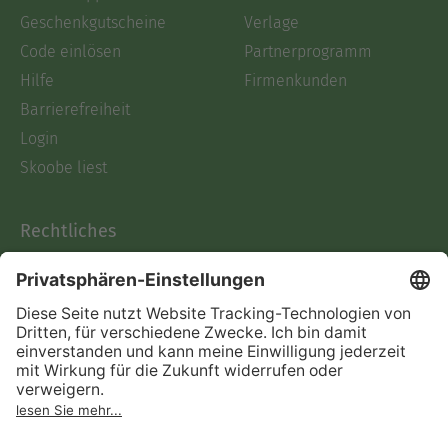
Geschenkgutscheine
Verlage
Code einlösen
Partnerprogramm
Hilfe
Firmenkunden
Barrierefreiheit
Login
Skoobe liest
Rechtliches
Datenschutz
AGB
Informationen nach Data
Act
Verträge hier kündigen
Impressum
Vertrag widerrufen