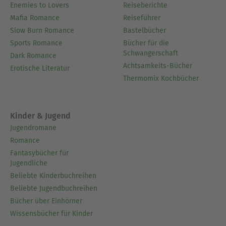
Enemies to Lovers
Reiseberichte
Mafia Romance
Reiseführer
Slow Burn Romance
Bastelbücher
Sports Romance
Bücher für die
Schwangerschaft
Dark Romance
Achtsamkeits-Bücher
Erotische Literatur
Thermomix Kochbücher
Kinder & Jugend
Jugendromane
Romance
Fantasybücher für
Jugendliche
Beliebte Kinderbuchreihen
Beliebte Jugendbuchreihen
Bücher über Einhörner
Wissensbücher für Kinder