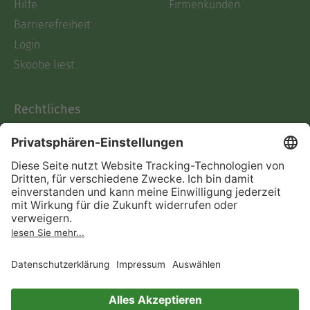
Hilfe
Firmenkunden
Barrierefreiheit
Login
Skoobe liest
Rechtliches
Datenschutz
AGB
Informationen nach Data
Act
Verträge hier kündigen
Impressum
Vertrag widerrufen