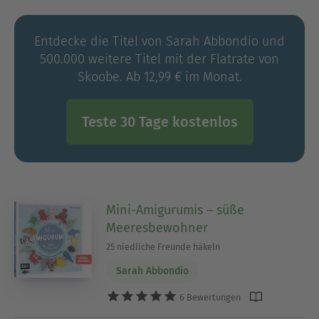
das Häkeln bei – und blieb dabei. Sarah Abbondio
lebt in Dänemark und ist mittlerweile Autorin
Entdecke die Titel von Sarah Abbondio und
mehrerer Häkelbücher.
500.000 weitere Titel mit der Flatrate von
Skoobe. Ab 12,99 € im Monat.
Teste 30 Tage kostenlos
Mini-Amigurumis – süße
Meeresbewohner
25 niedliche Freunde häkeln
Sarah Abbondio
6 Bewertungen