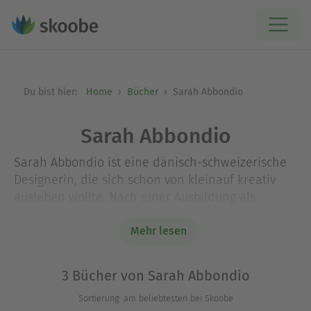
Du bist hier:
Home
Bücher
Sarah Abbondio
Sarah Abbondio
Sarah Abbondio ist eine dänisch-schweizerische
Designerin, die sich schon von kleinauf kreativ
ausleben wollte. Nach einer Ausbildung als
Design-Ingenieurin arbeitete sie freiberuflich als
Designerin und Produktentwicklerin für mehrere
Mehr lesen
dänische Firmen.
3 Bücher von Sarah Abbondio
Das Häkeln entdeckte sie durch die Geburt ihrer
Tochter. Weil sie ihr ein selbstgemachtes
Sortierung: am beliebtesten bei Skoobe
Spielzeug schenken wollte, brachte sie sich selbst