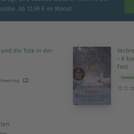
koobe. Ab 12,99 € im Monat.
und die Tote in der
Verbr
– 6 ku
Fest
Sanela
 Bewertung
aten
öten