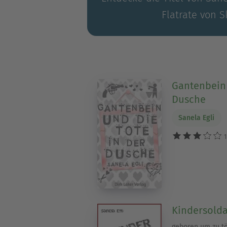
Flatrate von S
Gantenbein 
Dusche
Sanela Egli
1
Kindersold
geboren um zu t