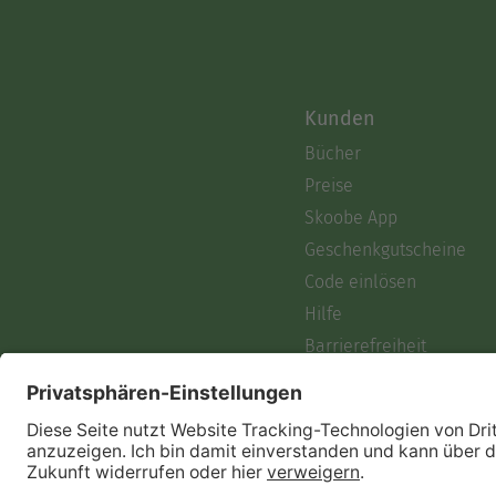
Kunden
Bücher
Preise
Skoobe App
Geschenkgutscheine
Code einlösen
Hilfe
Barrierefreiheit
Login
Skoobe liest