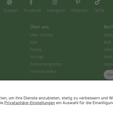
Support
Facebook
Instagram
Pinterest
TikTok
Über uns
Rech
Über Skoobe
Date
Jobs
AGB
Presse
Info
Verlage
Vertr
Partnerprogramm
Impr
Firmenkunden
Ver