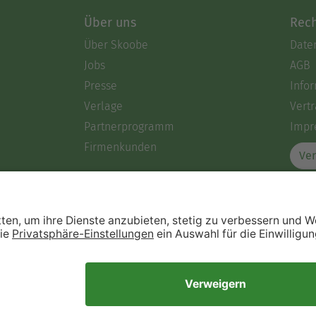
Über uns
Rech
Über Skoobe
Date
Jobs
AGB
Presse
Info
Verlage
Vertr
Partnerprogramm
Impr
Firmenkunden
Ver
Immer ein gutes Buch