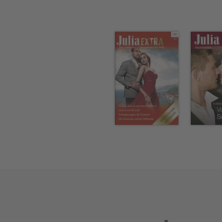
sie ihren zukünftigen Mann k
Lincolnshire, wo sie als Bibl