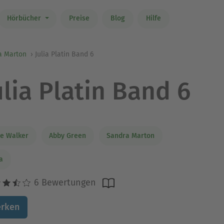
Hörbücher
Preise
Blog
Hilfe
a Marton
Julia Platin Band 6
ulia Platin Band 6
e Walker
Abby Green
Sandra Marton
ia
6 Bewertungen
rken