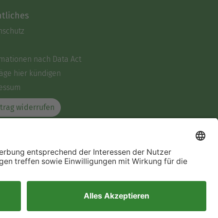
tliches
nschutz
rmationen nach Data Act
äge hier kündigen
essum
trag widerrufen