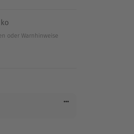
n. DIE BRAUT DES
ntonakos brennt vor
iko
führt er sie zu einer Nacht
en oder Warnhinweise
. Sie ist dessen Braut …
lie zog nach Yorkshire, als
. In ihrer Familie waren
 Kind alles, was sie in die
n aus, und sie schrieb ihr
m Bücher schreiben leben,
n hatte: Sie wurde
swissenschaften. Dort lernte