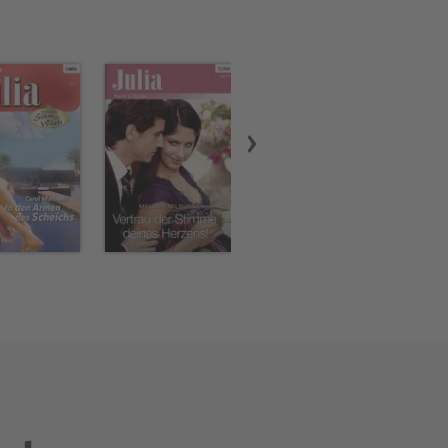
eirat zogen sie nach
.