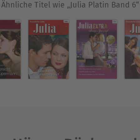
ennen, der ebenfalls dort studierte. Nach ihrer H
Ähnliche Titel wie „Julia Platin Band 6“
iothekarin arbeitete, bis ihr Sohn auf die Welt kam
Ausblenden