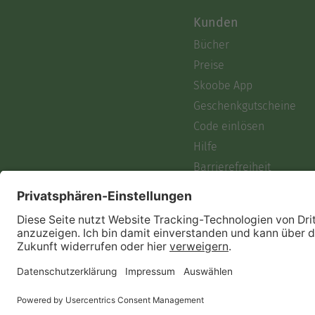
Kunden
Bücher
Preise
Skoobe App
Geschenkgutscheine
Code einlösen
Hilfe
Barrierefreiheit
Login
Skoobe liest