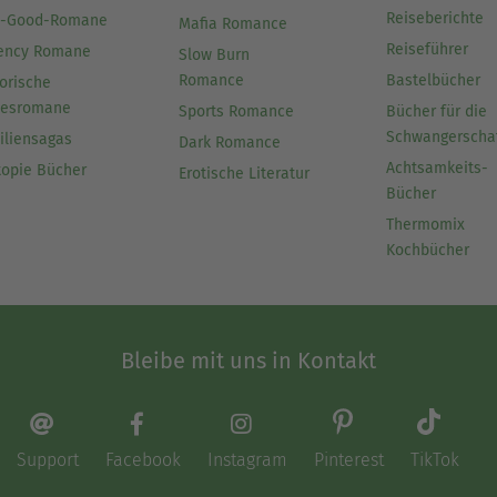
Reiseberichte
l-Good-Romane
Mafia Romance
Reiseführer
ency Romane
Slow Burn
Romance
Bastelbücher
orische
besromane
Sports Romance
Bücher für die
Schwangerscha
iliensagas
Dark Romance
Achtsamkeits-
topie Bücher
Erotische Literatur
Bücher
Thermomix
Kochbücher
Bleibe mit uns in Kontakt
Support
Facebook
Instagram
Pinterest
TikTok