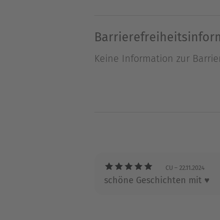
zu umwerben, befiehlt er ihr
GRIECHISCHEN MILLIONÄRS vo
Barrierefreiheitsinfo
Verlangen, als er die rotblon
Keine Information zur Barrie
voller Leidenschaft - und si
Über Kate Walker
Kate Walker wurde zwar in N
sie 18 Monate alt war, und d
Bücher immer sehr wichtig, u
Finger bekamen. Schon bevor
CU
– 22.11.2024
erstes "Buch" im zarten Alte
schöne Geschichten mit ♥️
und so suchte sie sich eine
Bibliothekarin. Nach der Sch