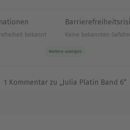
, ihn auf seine Insel in Griechenland zu begleite
n WALKER, KATEDer griechische Millionär Theo A
rmationen
Barrierefreiheitsris
de Schönheit in einer Bar erblickt. Hingerissen ver
refreiheit bekannt
Keine bekannten Gefahr
eht sie erst auf der Verlobung seines Vaters wieder
Weitere anzeigen
ottinghamshire in England geboren, aber ihre Fami
eshalb sah sie Yorkshire immer als ihre Heimat an
1 Kommentar zu „Julia Platin Band 6“
nd so lasen sie und ihre vier Schwestern schon als
 sie schreiben konnte, dachte sie sich Geschichte
r von 11 Jahren. Jeder sagte ihr, sie könne nie vo
n Beruf, bei dem sie wenigstens mit Büchern zu tu
ule studierte sie in Wales Englisch und Bibliothek