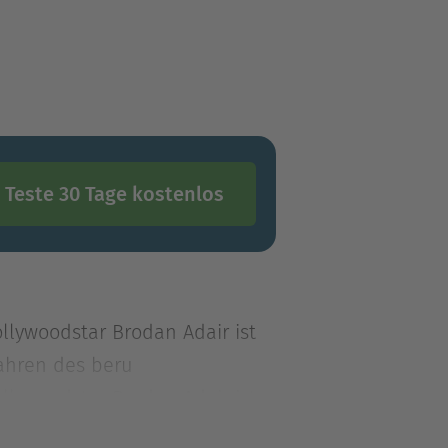
Teste 30 Tage kostenlos
llywoodstar Brodan Adair ist
Jahren des beru
llywoodstar Brodan Adair ist
Jahren des beruflichen