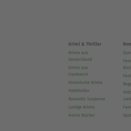
Krimi & Thriller
Ro
Krimis aus
Que
Deutschland
Fem
Krimis aus
Büc
Frankreich
Fee
Historische Krimis
Reg
Politthriller
Hist
Romantic Suspense
Lie
Lustige Krimis
Fam
Horror Bücher
Dys