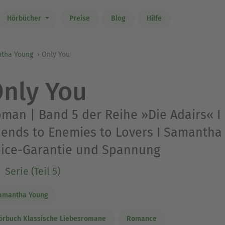
Hörbücher
Preise
Blog
Hilfe
tha Young
Only You
nly You
man | Band 5 der Reihe »Die Adairs« I 
iends to Enemies to Lovers I Samantha
ice-Garantie und Spannung
Serie (Teil 5)
amantha Young
örbuch Klassische Liebesromane
Romance