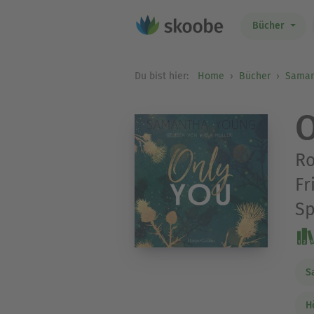
Bücher
Du bist hier:
Home
Bücher
Saman
O
Ro
Fr
Sp
S
H