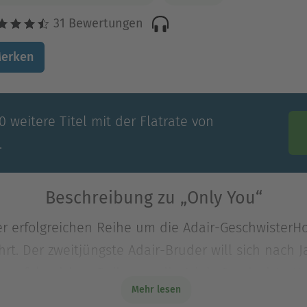
31 Bewertungen
erken
 weitere Titel mit der Flatrate von
.
Beschreibung zu „Only You“
r erfolgreichen Reihe um die Adair-GeschwisterHo
rt. Der zweitjüngste Adair-Bruder will sich nach 
r erfolgreichen Reihe um die Adair-GeschwisterHo
Mehr lesen
rt. Der zweitjüngste Adair-Bruder will sich nach 