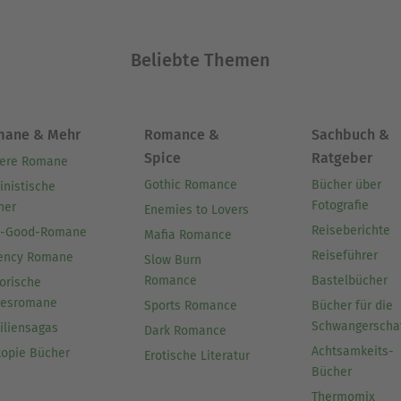
Beliebte Themen
mane & Mehr
Romance &
Sachbuch &
Spice
Ratgeber
ere Romane
Gothic Romance
Bücher über
inistische
Fotografie
her
Enemies to Lovers
Reiseberichte
l-Good-Romane
Mafia Romance
Reiseführer
ency Romane
Slow Burn
Romance
Bastelbücher
orische
besromane
Sports Romance
Bücher für die
Schwangerscha
iliensagas
Dark Romance
Achtsamkeits-
topie Bücher
Erotische Literatur
Bücher
Thermomix