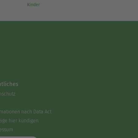
Kinder
tliches
nschutz
rmationen nach Data Act
äge hier kündigen
essum