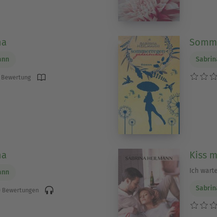
na
Somme
ann
Sabrin
 Bewertung
na
Kiss 
Ich wart
ann
Sabrin
 Bewertungen