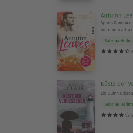
Autumn Lea
Sports Romance 
mit einem attra
Sabrina Heilm
8
Küste der V
Ein Quinn Gibson
Sabrina Heilm
5