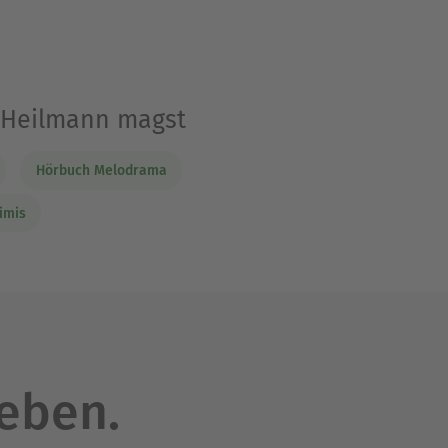
a Heilmann magst
Hörbuch Melodrama
imis
leben.