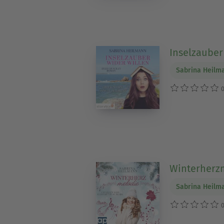
Inselzauber
Sabrina Heilm
0
Winterherz
Sabrina Heilm
0