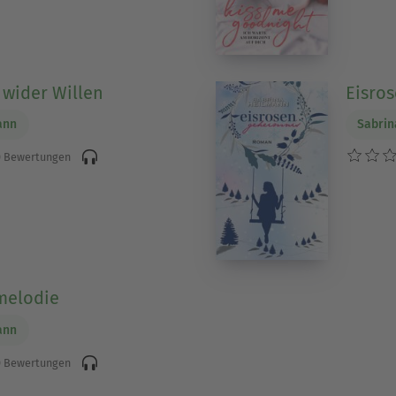
 wider Willen
Eisro
ann
Sabrin
 Bewertungen
melodie
ann
 Bewertungen