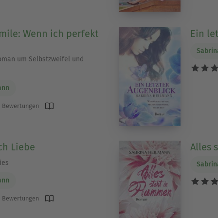
mile: Wenn ich perfekt
Ein le
Sabrin
oman um Selbstzweifel und
ann
 Bewertungen
ch Liebe
Alles 
ies
Sabrin
ann
 Bewertungen