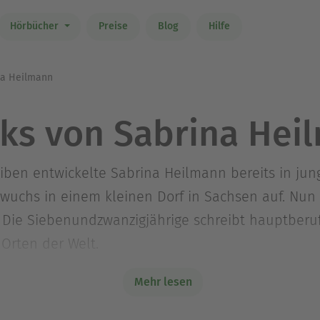
Hörbücher
Preise
Blog
Hilfe
a Heilmann
ks von Sabrina Hei
iben entwickelte Sabrina Heilmann bereits in jun
wuchs in einem kleinen Dorf in Sachsen auf. Nun 
Die Siebenundzwanzigjährige schreibt hauptberuf
Orten der Welt.
iert sie sich auf für Fotografie. Seit Dezember 20
Mehr lesen