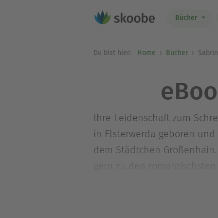
Bücher
Du bist hier:
Home
Bücher
Sabrin
eBoo
Ihre Leidenschaft zum Schre
in Elsterwerda geboren und 
dem Städtchen Großenhain. 
gern zu den romantischsten 
Neben dem Schreiben interess
»Herzemotion«.