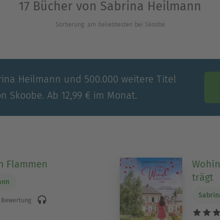
17 Bücher von Sabrina Heilmann
Sortierung: am beliebtesten bei Skoobe
rina Heilmann und 500.000 weitere Titel
on Skoobe. Ab 12,99 € im Monat.
 in Flammen
Wohin
trägt
ann
Sabrin
 Bewertung