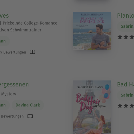
ves
Planlo
| Prickelnde College-Romance
Sabrin
ktiven Schwimmtrainer
ann
9 Bewertungen
ergessenen
Bad Ha
 Mystery
Sabrin
ann
Davina Clark
 Bewertungen