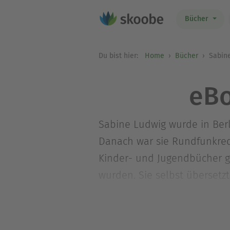
Bücher
Du bist hier:
Home
Bücher
Sabine
eBo
Sabine Ludwig wurde in Berl
Danach war sie Rundfunkredak
Kinder- und Jugendbücher g
wurden. Sie selbst übersetz
Jugendliteraturpreis nomini
lebt mit ihrer Familie in Berl