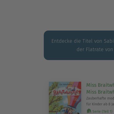
Entdecke die Titel von Sab
der Flatrate von
Miss Braitwh
Miss Braitwh
Zauberhafte mod
für Kinder ab 8 J
Serie (Teil 1)