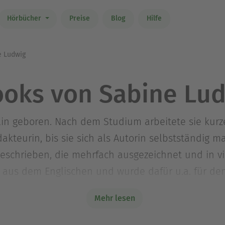
Hörbücher
Preise
Blog
Hilfe
 Ludwig
oks von Sabine Lu
in geboren. Nach dem Studium arbeitete sie kurze
teurin, bis sie sich als Autorin selbstständig ma
eschrieben, die mehrfach ausgezeichnet und in vi
t aus dem Englischen und wurde dafür u.a. für d
ert. 2010 wurde sie zur »Lesekünstlerin des Jahre
Mehr lesen
in.