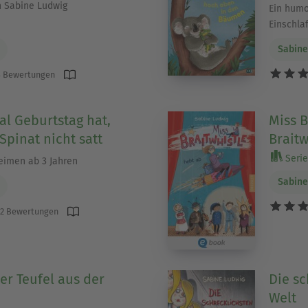
n Sabine Ludwig
Ein humo
Einschla
Sabine
 Bewertungen
l Geburtstag hat,
Miss B
Spinat nicht satt
Braitw
Serie 
eimen ab 3 Jahren
Sabine
2 Bewertungen
er Teufel aus der
Die sc
Welt