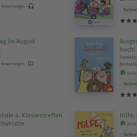
 Bewertungen
Sabine
tag im August
Ausge
hoch!
Fortsetz
 Bewertungen
Bestsell
Serie 
Sabine
istle 4. Klassentreffen
Hilfe,
itwhistle
Serie
Sabine