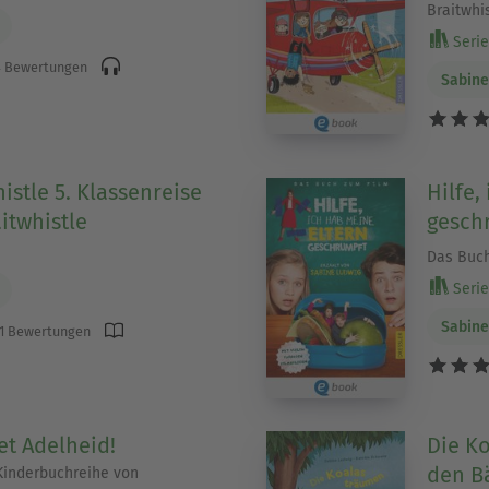
Braitwhi
Serie 
 Bewertungen
Sabine
istle 5. Klassenreise
Hilfe,
itwhistle
gesch
Das Buch
Serie
Sabine
1 Bewertungen
t Adelheid!
Die K
den 
Kinderbuchreihe von