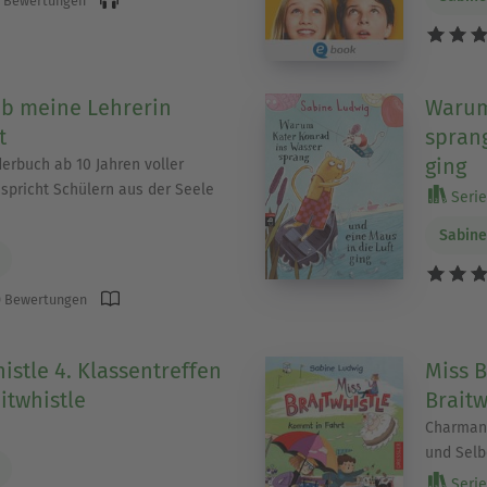
 Bewertungen
hab meine Lehrerin
Warum
t
sprang
ging
rbuch ab 10 Jahren voller
 spricht Schülern aus der Seele
Serie 
Sabine
 Bewertungen
istle 4. Klassentreffen
Miss B
itwhistle
Braitw
Charmant
und Selb
Serie 