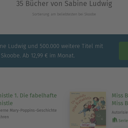
35 Bücher von Sabine Ludwig
Sortierung: am beliebtesten bei Skoobe
ine Ludwig und 500.000 weitere Titel mit
 Skoobe. Ab 12,99 € im Monat.
istle 1. Die fabelhafte
Miss B
istle
Miss B
erne Mary-Poppins-Geschichte
Autorisi
ahren
Serie 