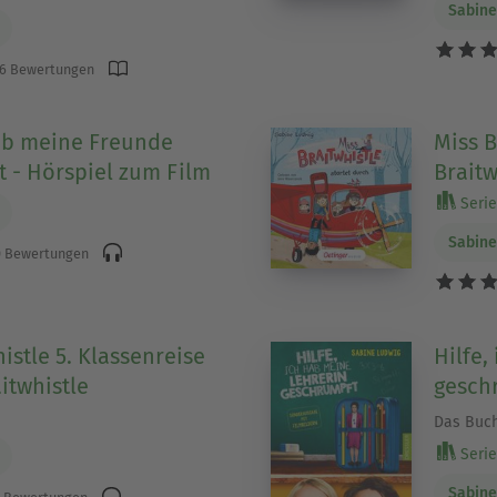
Sabine
6 Bewertungen
hab meine Freunde
Miss B
 - Hörspiel zum Film
Braitw
Serie 
Sabine
 Bewertungen
istle 5. Klassenreise
Hilfe,
itwhistle
gesch
Das Buch
Serie
Sabine