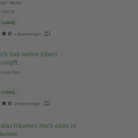
stle"-Reihe
(Teil 6)
 Ludwig
4 Bewertungen
 ich hab meine Eltern
rumpft
 zum Film
 Ludwig
2 Bewertungen
oalas träumen hoch oben in
Bäumen