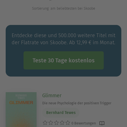
Glücksreise beginnen kannst!
Sortierung: am beliebtesten bei Skoobe
Ausblenden
Entdecke diese und 500.000 weitere Titel mit
der Flatrate von Skoobe. Ab 12,99 € im Monat.
Teste 30 Tage kostenlos
Glimmer
Die neue Psychologie der positiven Trigger
Bernhard Tewes
0 Bewertungen