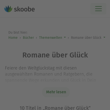
Du bist hier:
Home
Bücher
Themenwelten
Romane über Glück
Romane über Glück
Feiere den Weltglückstag mit diesen
ausgewählten Romanen und Ratgebern, die
spannende Wege erkunden und Glück in Dein
Leben bringen. Von berührenden Geschichten
Mehr lesen
über die Suche nach der Lebenszufriedenheit bis
hin zu praktischen Tipps für mehr Freude im
Alltag – entdecke, wie Du Deine eigene
10 Titel in „Romane über Glück“