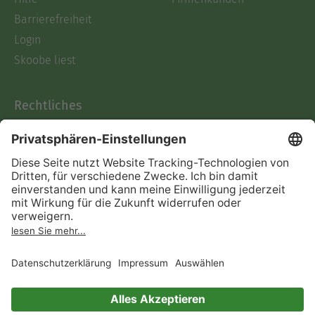
Barrierefreiheit
Login
Skoobe liest
Rechtliches
Datenschutz
AGB
Informationen nach Data
Act
Verträge hier kündigen
Impressum
Vertrag widerrufen
Immer ein gutes Buch