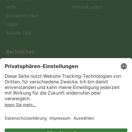
Hilfe
Firmenkunden
Barrierefreiheit
Login
Skoobe liest
Rechtliches
Datenschutz
AGB
Informationen nach Data
Act
Verträge hier kündigen
Impressum
Vertrag widerrufen