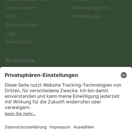
Code einlösen
Partnerprogramm
Hilfe
Firmenkunden
Barrierefreiheit
Login
Skoobe liest
Rechtliches
Datenschutz
AGB
Informationen nach Data
Act
Verträge hier kündigen
Impressum
Vertrag widerrufen