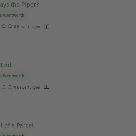
ays the Piper?
ia Wentworth
0 Bewertungen
 End
ia Wentworth
0 Bewertungen
t of a Parcel