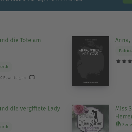
 und die Tote am
Anna,
Patric
worth
0 Bewertungen
und die vergiftete Lady
Miss S
Herre
Serie
worth