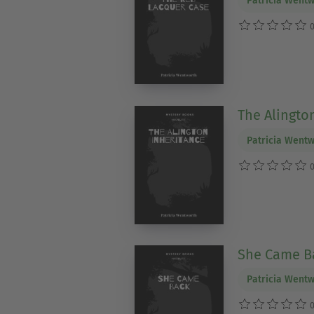
Patricia Went
0
The Alingto
Patricia Went
0
She Came B
Patricia Went
0