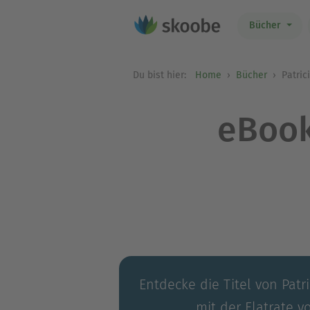
Bücher
Du bist hier:
Home
Bücher
Patric
eBook
Entdecke die Titel von Patr
mit der Flatrate v