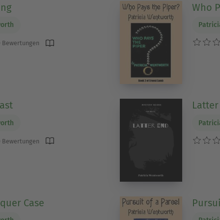
ing
Who P
worth
Patric
 Bewertungen
ast
Latter
worth
Patric
 Bewertungen
cquer Case
Pursui