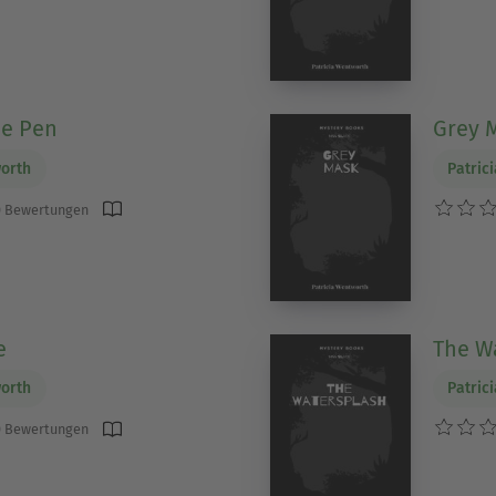
he Pen
Grey 
worth
Patric
 Bewertungen
e
The W
worth
Patric
 Bewertungen