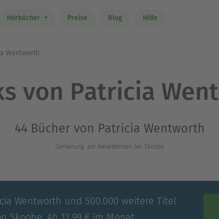
Hörbücher
Preise
Blog
Hilfe
ia Wentworth
s von Patricia Wen
44 Bücher von Patricia Wentworth
Sortierung: am beliebtesten bei Skoobe
icia Wentworth und 500.000 weitere Titel
on Skoobe. Ab 12,99 € im Monat.