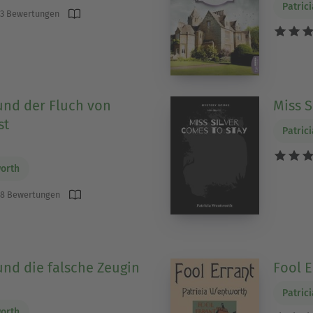
Patric
3 Bewertungen
 und der Fluch von
Miss S
st
Patric
worth
8 Bewertungen
und die falsche Zeugin
Fool E
Patric
worth