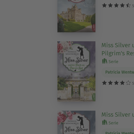
5
Miss Silver
Pilgrim's Re
Serie
Patricia Went
5
Miss Silver 
Serie
Patricia Went