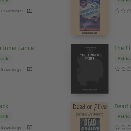
worth
Patric
 Bewertungen
n Inheritance
The Fi
worth
Patric
 Bewertungen
ack
Dead o
worth
Patric
 Bewertungen