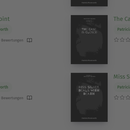
oint
The Ca
worth
Patric
 Bewertungen
Miss S
worth
Patric
 Bewertungen