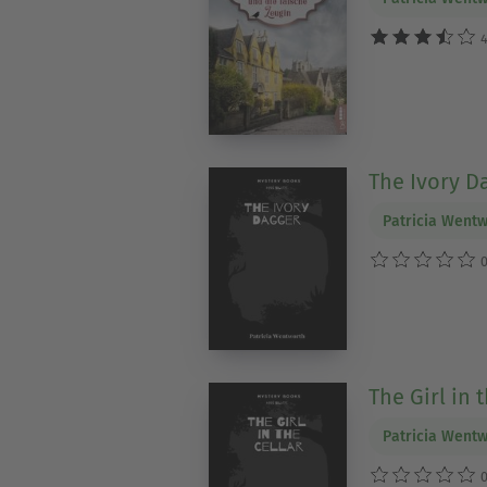
4
The Ivory D
Patricia Went
0
The Girl in 
Patricia Went
0