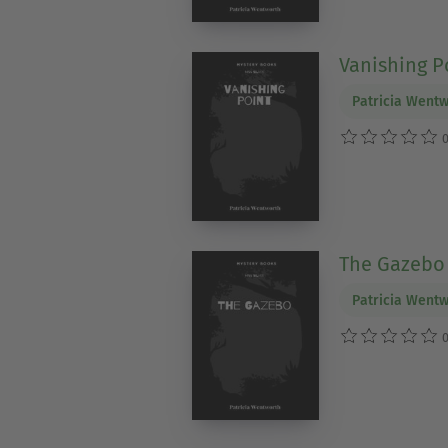
Vanishing P
Patricia Went
0
The Gazebo
Patricia Went
0