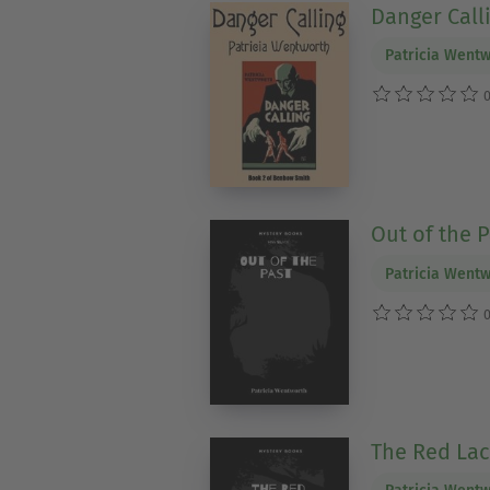
Danger Call
Patricia Went
0
Out of the P
Patricia Went
0
The Red La