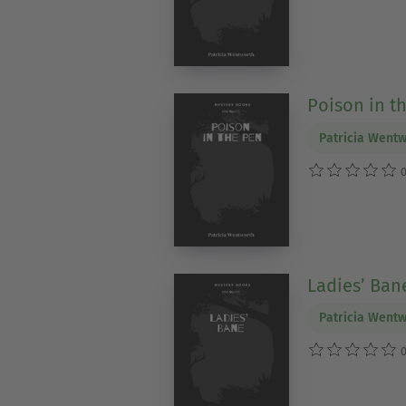
Poison in t
Patricia Went
0
Ladies’ Ban
Patricia Went
0