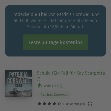
Tennessee war, recherchiert die
wissenschaftlichen Details in jedem ihrer Kay-
Entdecke die Titel von Patricia Cornwell und
Scarpetta-Romane mit großer Akribie. Autorin und
500.000 weitere Titel mit der Flatrate von
Figur könnten einander kaum ähnlicher sein:
Skoobe. Ab 12,99 € im Monat.
Beide stammen aus Miami, sind blond,
geschieden und bei ihrer Arbeit perfektionistisch
– sogar das Rauchen haben sie gemeinsam
Teste 30 Tage kostenlos
aufgegeben. Mittlerweile sind 28 Scarpetta-
Romane erschienen, und alle haben die
internationalen Bestsellerlisten erobert.
Schuld (Ein Fall für Kay Scarpetta
7)
Serie (Teil 7)
Patricia Cornwell
13 Bewertungen