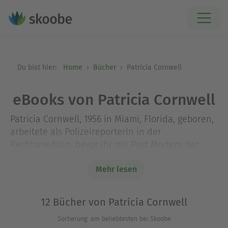
Du bist hier:
Home
Bücher
Patricia Cornwell
eBooks von Patricia Cornwell
Patricia Cornwell, 1956 in Miami, Florida, geboren,
arbeitete als Polizeireporterin in der
Rechtsmedizin, bevor ihr mit Post Mortem der
internationale Durchbruch als Autorin gelang.
Post Mortem war der erste Krimi überhaupt, der
Mehr lesen
in nur einem Jahr mit fünf bedeutenden
internationalen Preisen ausgezeichnet wurde.
12 Bücher von Patricia Cornwell
Cornwell, die eine Zeit lang Leiterin der Abteilung
Sortierung: am beliebtesten bei Skoobe
für Angewandte Forensik der University of