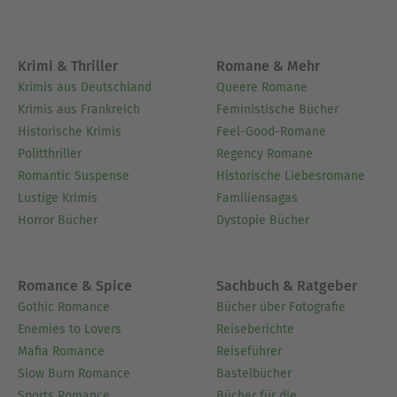
Krimi & Thriller
Romane & Mehr
Krimis aus Deutschland
Queere Romane
Krimis aus Frankreich
Feministische Bücher
Historische Krimis
Feel-Good-Romane
Politthriller
Regency Romane
Romantic Suspense
Historische Liebesromane
Lustige Krimis
Familiensagas
Horror Bücher
Dystopie Bücher
Romance & Spice
Sachbuch & Ratgeber
Gothic Romance
Bücher über Fotografie
Enemies to Lovers
Reiseberichte
Mafia Romance
Reiseführer
Slow Burn Romance
Bastelbücher
Sports Romance
Bücher für die