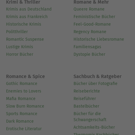
Krimi & Thriller
Romane & Mehr
Krimis aus Deutschland
Queere Romane
Krimis aus Frankreich
Feministische Bücher
Historische Krimis
Feel-Good-Romane
Politthriller
Regency Romane
Romantic Suspense
Historische Liebesromane
Lustige Krimis
Familiensagas
Horror Bücher
Dystopie Bücher
Romance & Spice
Sachbuch & Ratgeber
Gothic Romance
Bücher über Fotografie
Enemies to Lovers
Reiseberichte
Mafia Romance
Reiseführer
Slow Burn Romance
Bastelbücher
Sports Romance
Bücher für die
Schwangerschaft
Dark Romance
Achtsamkeits-Bücher
Erotische Literatur
Thermomix Kochbücher