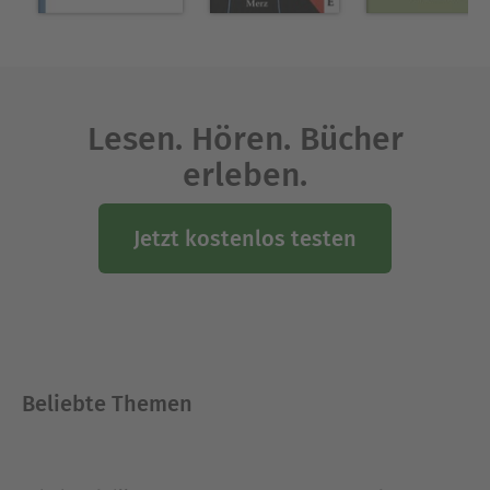
"Eine Handvoll Mondschein" (2018)
"Bunte Graue Welt" (2019)
"For you, who stole my heart" (2020, in englischer
Sprache)
Lesen. Hören. Bücher
Ausblenden
erleben.
Jetzt kostenlos testen
Beliebte Themen