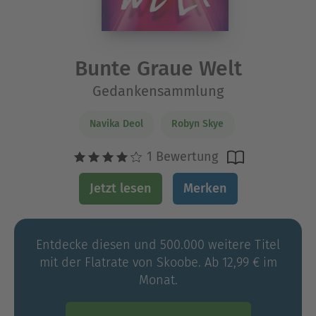
Bunte Graue Welt
Gedankensammlung
Navika Deol
Robyn Skye
1 Bewertung
Jetzt lesen
Merken
Entdecke diesen und 500.000 weitere Titel
mit der Flatrate von Skoobe. Ab 12,99 € im
Monat.