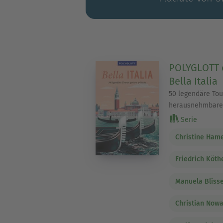
POLYGLOTT o
Bella Italia
50 legendäre Tou
herausnehmbarer
Serie
Christine Ham
Friedrich Köth
Manuela Bliss
Christian Now