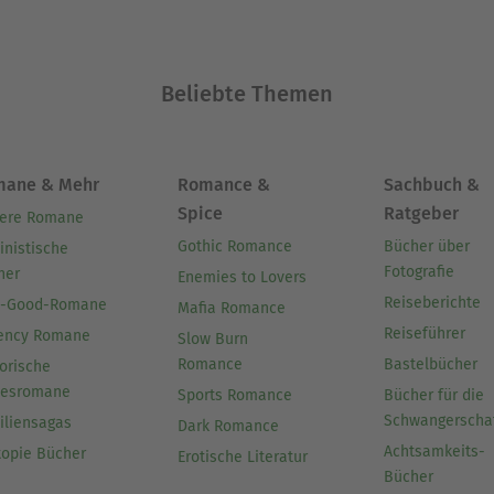
Beliebte Themen
mane & Mehr
Romance &
Sachbuch &
Spice
Ratgeber
ere Romane
Gothic Romance
Bücher über
inistische
Fotografie
her
Enemies to Lovers
Reiseberichte
l-Good-Romane
Mafia Romance
Reiseführer
ency Romane
Slow Burn
Romance
Bastelbücher
orische
besromane
Sports Romance
Bücher für die
Schwangerscha
iliensagas
Dark Romance
Achtsamkeits-
topie Bücher
Erotische Literatur
Bücher