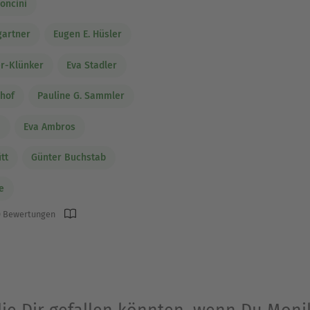
oncini
artner
Eugen E. Hüsler
r-Klünker
Eva Stadler
mhof
Pauline G. Sammler
u
Eva Ambros
tt
Günter Buchstab
e
 Bewertungen