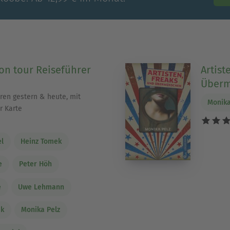
n tour Reiseführer
Artist
Über
ren gestern & heute, mit
Monika
 Karte
el
Heinz Tomek
e
Peter Höh
e
Uwe Lehmann
ak
Monika Pelz