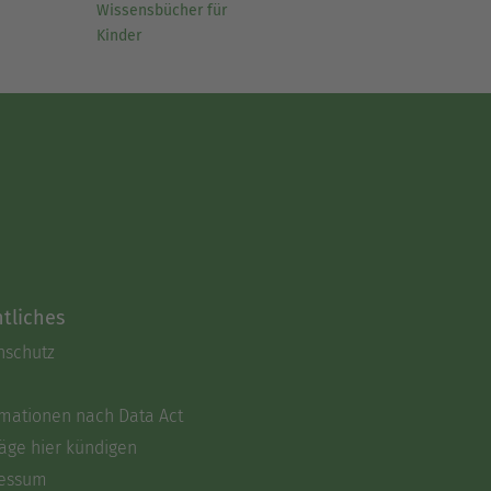
Wissensbücher für
Kinder
tliches
nschutz
rmationen nach Data Act
äge hier kündigen
essum