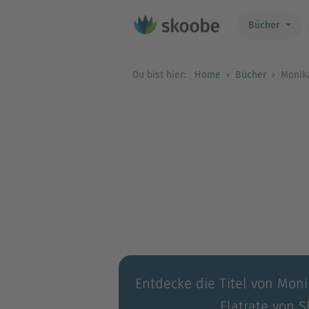
Bücher
Du bist hier:
Home
Bücher
Monika
Entdecke die Titel von Moni
Flatrate von S