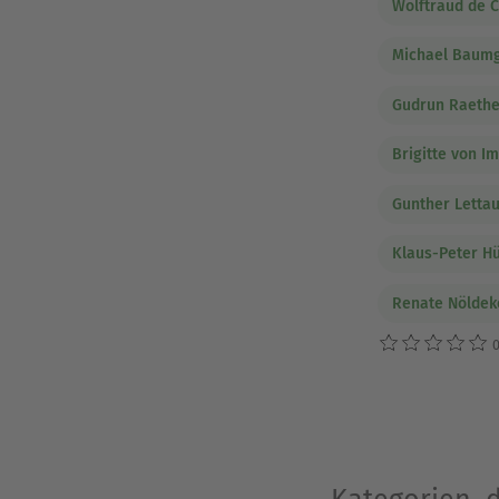
Wolftraud de C
Michael Baumg
Gudrun Raethe
Brigitte von I
Gunther Letta
Klaus-Peter Hü
Renate Nöldek
0