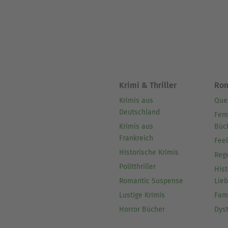
Krimi & Thriller
Ro
Krimis aus
Que
Deutschland
Fem
Krimis aus
Büc
Frankreich
Fee
Historische Krimis
Reg
Politthriller
Hist
Romantic Suspense
Lie
Lustige Krimis
Fam
Horror Bücher
Dys