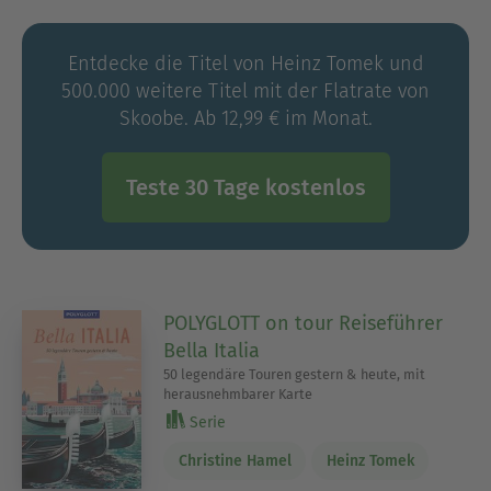
Entdecke die Titel von Heinz Tomek und
500.000 weitere Titel mit der Flatrate von
Skoobe. Ab 12,99 € im Monat.
Teste 30 Tage kostenlos
POLYGLOTT on tour Reiseführer
Bella Italia
50 legendäre Touren gestern & heute, mit
herausnehmbarer Karte
Serie
Christine Hamel
Heinz Tomek