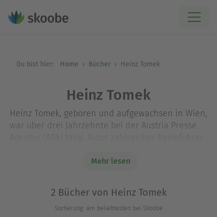
Du bist hier:
Home
Bücher
Heinz Tomek
Heinz Tomek
Heinz Tomek, geboren und aufgewachsen in Wien,
war über drei Jahrzehnte bei der Austria Presse
Agentur (APA) tätig. Autor zahlreicher Reiseführer
über Sizilien, Neapel, Apulien, Elba, Gardasee,
Prag, Tschechien und Wien, meist gemeinsam mit
Mehr lesen
seiner Frau Eva Gründel. Seit frühester Jugend
Italien-Fan, lebt er in Wien und auf Sizilien.
2 Bücher von Heinz Tomek
Sortierung: am beliebtesten bei Skoobe