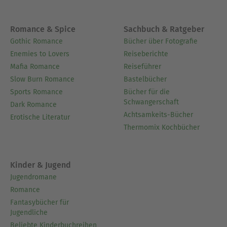
Romance & Spice
Sachbuch & Ratgeber
Gothic Romance
Bücher über Fotografie
Enemies to Lovers
Reiseberichte
Mafia Romance
Reiseführer
Slow Burn Romance
Bastelbücher
Sports Romance
Bücher für die
Schwangerschaft
Dark Romance
Achtsamkeits-Bücher
Erotische Literatur
Thermomix Kochbücher
Kinder & Jugend
Jugendromane
Romance
Fantasybücher für
Jugendliche
Beliebte Kinderbuchreihen