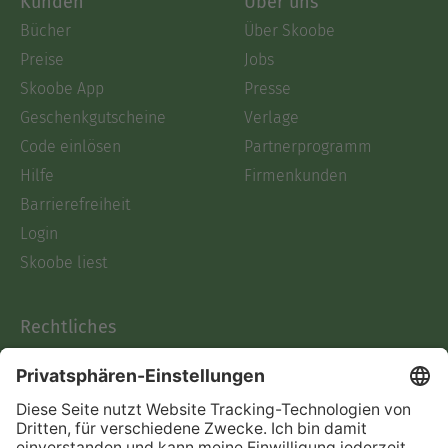
Kunden
Über uns
Bücher
Über Skoobe
Preise
Jobs
Skoobe App
Presse
Geschenkgutscheine
Verlage
Code einlösen
Partnerprogramm
Hilfe
Firmenkunden
Barrierefreiheit
Login
Skoobe liest
Rechtliches
Datenschutz
AGB
Informationen nach Data
Act