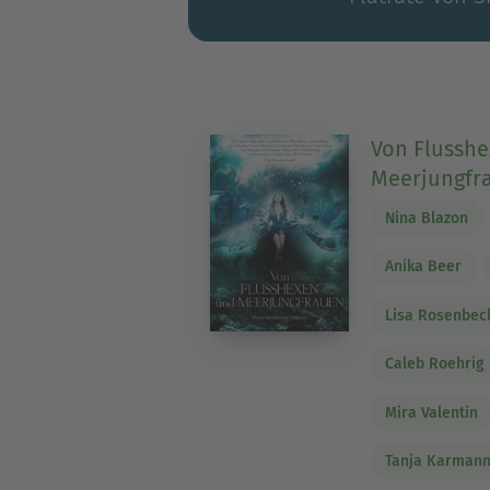
Von Flussh
Meerjungfr
Nina Blazon
Anika Beer
Lisa Rosenbec
Caleb Roehrig
Mira Valentin
Tanja Karman