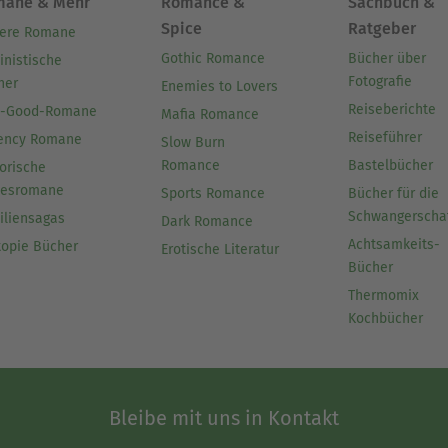
mane & Mehr
Romance &
Sachbuch &
Spice
Ratgeber
ere Romane
Gothic Romance
Bücher über
inistische
Fotografie
her
Enemies to Lovers
Reiseberichte
l-Good-Romane
Mafia Romance
Reiseführer
ency Romane
Slow Burn
Romance
Bastelbücher
orische
besromane
Sports Romance
Bücher für die
Schwangerscha
iliensagas
Dark Romance
Achtsamkeits-
topie Bücher
Erotische Literatur
Bücher
Thermomix
Kochbücher
Bleibe mit uns in Kontakt