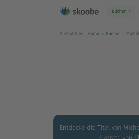
Bücher
Du bist hier:
Home
Bücher
Michel
Entdecke die Titel von Miche
Flatrate von S