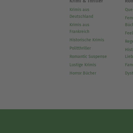
Krimi & Thriller
Ro
Krimis aus
Que
Deutschland
Fem
Krimis aus
Büc
Frankreich
Fee
Historische Krimis
Reg
Politthriller
Hist
Romantic Suspense
Lie
Lustige Krimis
Fam
Horror Bücher
Dys