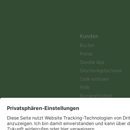
Kunden
Bücher
Preise
Skoobe App
Geschenkgutscheine
Code einlösen
Hilfe
Barrierefreiheit
Login
Skoobe liest