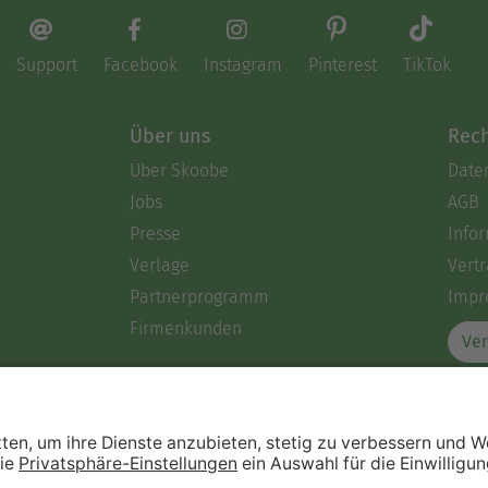
Support
Facebook
Instagram
Pinterest
TikTok
Über uns
Rech
Über Skoobe
Date
Jobs
AGB
Presse
Info
Verlage
Vertr
Partnerprogramm
Impr
Firmenkunden
Ver