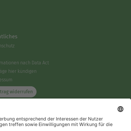
tliches
nschutz
rmationen nach Data Act
äge hier kündigen
essum
trag widerrufen