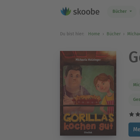
Bücher
Du bist hier:
Home
Bücher
Michae
G
Mic
Ges
Me