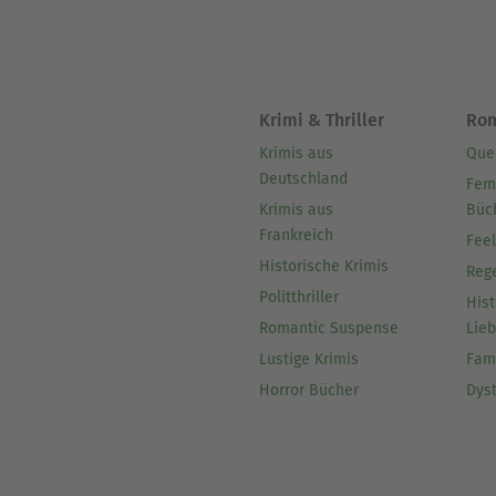
Krimi & Thriller
Ro
Krimis aus
Que
Deutschland
Fem
Krimis aus
Büc
Frankreich
Fee
Historische Krimis
Reg
Politthriller
Hist
Romantic Suspense
Lie
Lustige Krimis
Fam
Horror Bücher
Dys