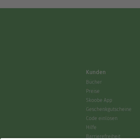
Kunden
Bücher
Preise
Skoobe App
Geschenkgutscheine
Code einlösen
Hilfe
Barrierefreiheit