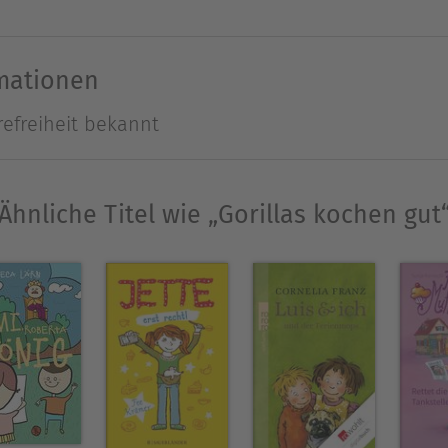
schon als Kind Geschichten auf einer unsichtbare
rmationen
p, seitdem sind über 40 Bücher für Kinder und Jug
refreiheit bekannt
ch ausgezeichnet und in verschiedene Sprachen ü
milie im Norden von Österreich, wo eine kunterbu
rt.
Ähnliche Titel wie „Gorillas kochen gut
Ausblenden