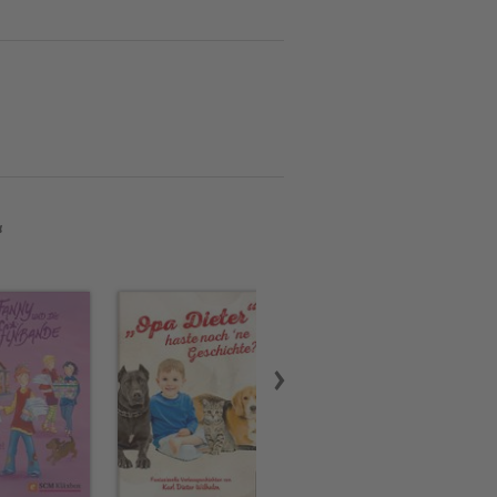
n Schreibmaschine. Später
endliche von ihr erschienen,
bersetzt. Die ausgebildete
nte Esel-Ziegen-Bande sie
“