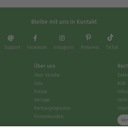
Bleibe mit uns in Kontakt
Support
Facebook
Instagram
Pinterest
TikTok
Über uns
Rech
Über Skoobe
Date
Jobs
AGB
Presse
Info
Verlage
Vertr
Partnerprogramm
Impr
Firmenkunden
Ver