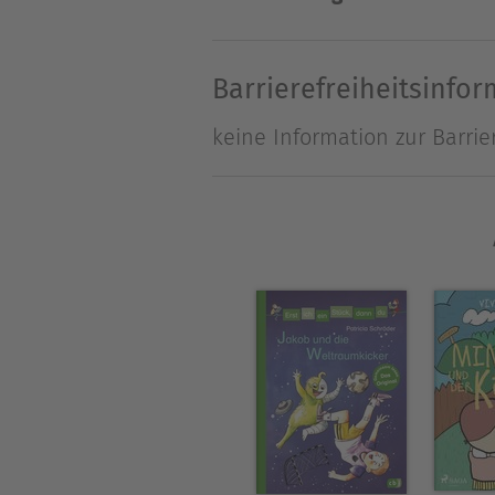
Über Michaela Holzinger
Michaela Holzinger schrieb 
Barrierefreiheitsinfo
kaufte sie sich einen Lapto
keine Information zur Barrie
einige davon wurden mehrfa
Pädagogin lebt mit ihrer Fa
stets zu neuen Ideen inspirie