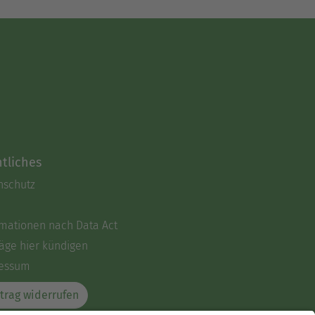
tliches
nschutz
rmationen nach Data Act
äge hier kündigen
essum
trag widerrufen