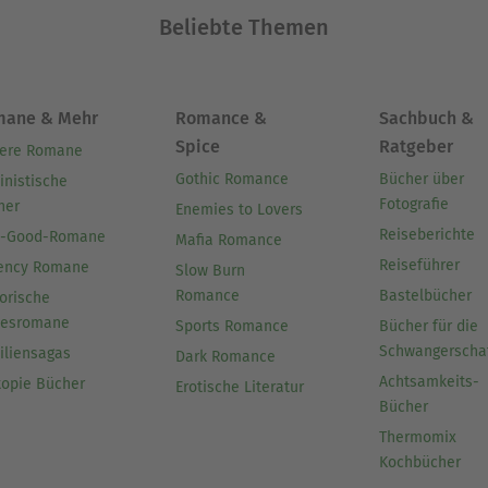
Beliebte Themen
mane & Mehr
Romance &
Sachbuch &
Spice
Ratgeber
ere Romane
Gothic Romance
Bücher über
inistische
Fotografie
her
Enemies to Lovers
Reiseberichte
l-Good-Romane
Mafia Romance
Reiseführer
ency Romane
Slow Burn
Romance
Bastelbücher
orische
besromane
Sports Romance
Bücher für die
Schwangerscha
iliensagas
Dark Romance
Achtsamkeits-
topie Bücher
Erotische Literatur
Bücher
Thermomix
Kochbücher