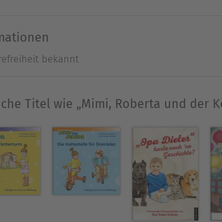
m Freund wie Lasse machen die Sommerferien um
rmationen
refreiheit bekannt
öteborg geboren. 1975 erschien ihr erstes Kinder
n schrieb sie auch für Film und Fernsehen. Vivec
schen Autorinnen Schwedens. Sie wurde mit dem As
iche Titel wie „Mimi, Roberta und der K
sgezeichnet.
tön-Reihe wurde äußerst erfolgreich als Fernsehse
bei dotbooks erscheinen:
ttsommernacht“
ummerfest“