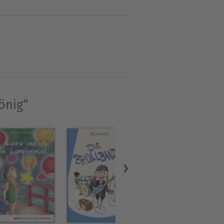
so mehr Spaß.
buch. Neben Romanen,
a Lärn ist heute eine der
trid-Lindgren-Preis und der
önig“
rie verfilmt. Sie umfasst die