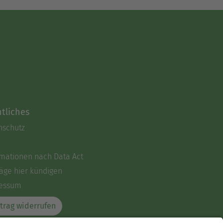
tliches
nschutz
rmationen nach Data Act
äge hier kündigen
essum
trag widerrufen