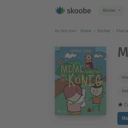
Bücher
Du bist hier:
Home
Bücher
Viveca
M
Viv
Ges
Me