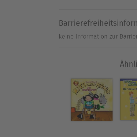
Lasse kennen und mit eine
Barrierefreiheitsinfo
Über Viveca Lärn
keine Information zur Barrie
Viveca Lärn wurde 1945 in G
Gedichten und Theaterstücke
erfolgreichsten zeitgenössi
Ähnl
Nils-Holgersson-Plakette au
Viveca Lärns vierbändige Sal
folgenden Bände, die auch 
„Sommer auf Saltön: Die Mi
„Sommer auf Saltön: Das H
„Weihnachten auf Saltön“