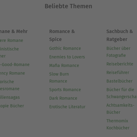
Beliebte Themen
mane & Mehr
Romance &
Sachbuch &
Spice
Ratgeber
ere Romane
Gothic Romance
Bücher über
inistische
Fotografie
her
Enemies to Lovers
Reiseberichte
l-Good-Romane
Mafia Romance
Reiseführer
ency Romane
Slow Burn
Romance
Bastelbücher
orische
besromane
Sports Romance
Bücher für die
Schwangerscha
iliensagas
Dark Romance
Achtsamkeits-
topie Bücher
Erotische Literatur
Bücher
Thermomix
Kochbücher