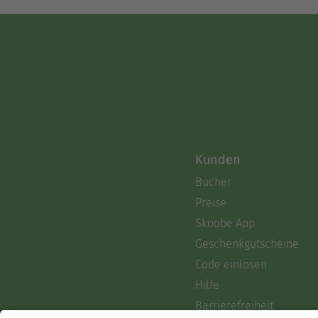
Kunden
Bücher
Preise
Skoobe App
Geschenkgutscheine
Code einlösen
Hilfe
Barrierefreiheit