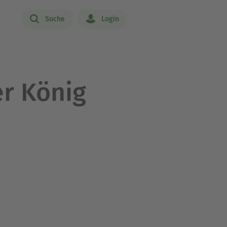
Suche
Login
r König