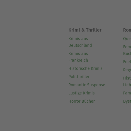
Krimi & Thriller
Ro
Krimis aus
Que
Deutschland
Fem
Krimis aus
Büc
Frankreich
Fee
Historische Krimis
Reg
Politthriller
Hist
Romantic Suspense
Lie
Lustige Krimis
Fam
Horror Bücher
Dys