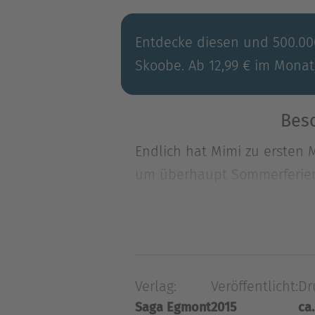
Entdecke diesen und 500.000
Skoobe. Ab 12,99 € im Monat
Besc
Endlich hat Mimi zu ersten 
um überhaupt Sommerferien
Sommerferien ei
Endlich hat Mimi zu ersten 
um überhaupt Sommerferien
Sommerferien eine tolle Er
Verlag:
Veröffentlicht:
Dr
ganzen Tag Eis essen. Mimi 
Saga Egmont
2015
ca.
in den Sommerferien Besuch 