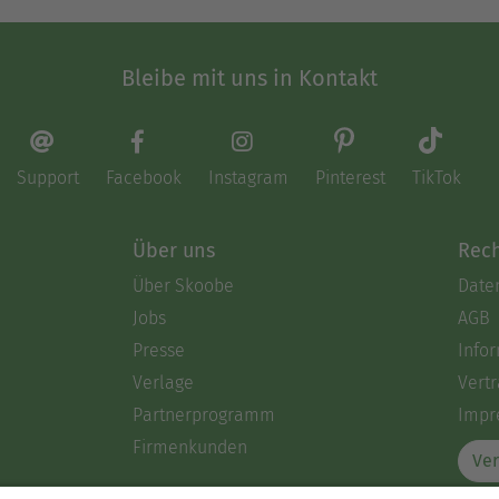
Bleibe mit uns in Kontakt
Support
Facebook
Instagram
Pinterest
TikTok
Über uns
Rech
Über Skoobe
Date
Jobs
AGB
Presse
Info
Verlage
Vertr
Partnerprogramm
Impr
Firmenkunden
Ver