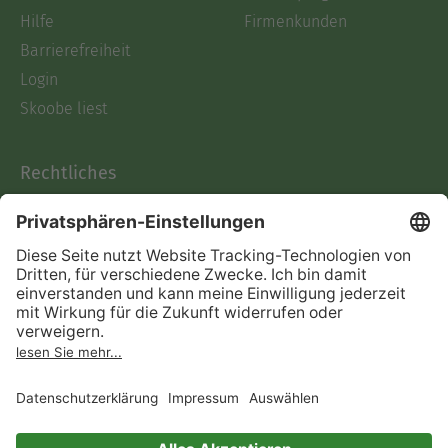
Hilfe
Firmenkunden
Barrierefreiheit
Login
Skoobe liest
Rechtliches
Datenschutz
AGB
Informationen nach Data
Act
Verträge hier kündigen
Impressum
Vertrag widerrufen