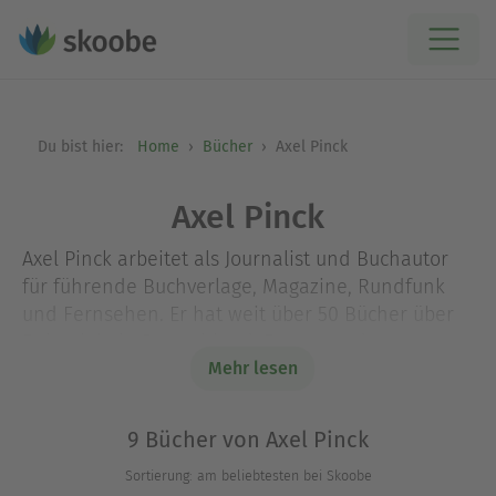
Du bist hier:
Home
Bücher
Axel Pinck
Axel Pinck
Axel Pinck arbeitet als Journalist und Buchautor
für führende Buchverlage, Magazine, Rundfunk
und Fernsehen. Er hat weit über 50 Bücher über
Reiseziele in Deutschland, Europa und
Nordamerika publiziert. Zwischen seinen Reisen
Mehr lesen
lebt er in Hamburg.
9 Bücher von Axel Pinck
Sortierung: am beliebtesten bei Skoobe