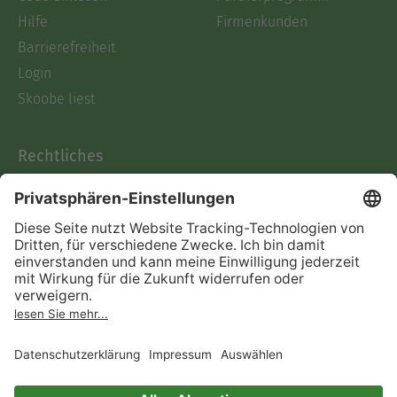
Hilfe
Firmenkunden
Barrierefreiheit
Login
Skoobe liest
Rechtliches
Datenschutz
AGB
Informationen nach Data
Act
Verträge hier kündigen
Impressum
Vertrag widerrufen