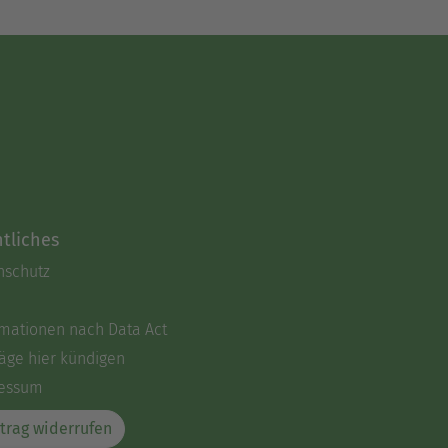
tliches
nschutz
rmationen nach Data Act
äge hier kündigen
essum
trag widerrufen