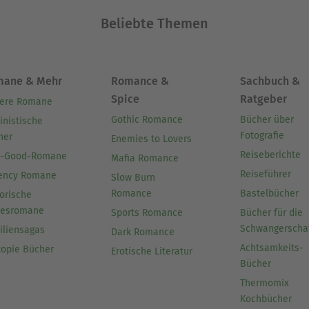
Beliebte Themen
mane & Mehr
Romance &
Sachbuch &
Spice
Ratgeber
ere Romane
Gothic Romance
Bücher über
inistische
Fotografie
her
Enemies to Lovers
Reiseberichte
l-Good-Romane
Mafia Romance
Reiseführer
ency Romane
Slow Burn
Romance
Bastelbücher
orische
besromane
Sports Romance
Bücher für die
Schwangerscha
iliensagas
Dark Romance
Achtsamkeits-
topie Bücher
Erotische Literatur
Bücher
Thermomix
Kochbücher