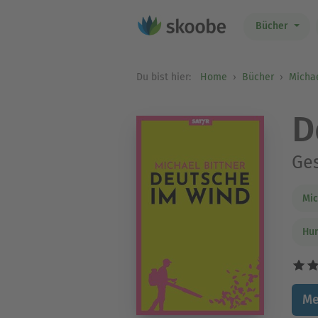
Bücher
Du bist hier:
Home
Bücher
Michae
D
Ges
Mic
Hum
Me