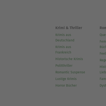
Krimi & Thriller
Ro
Krimis aus
Que
Deutschland
Fem
Krimis aus
Büc
Frankreich
Fee
Historische Krimis
Reg
Politthriller
Hist
Romantic Suspense
Lie
Lustige Krimis
Fam
Horror Bücher
Dys