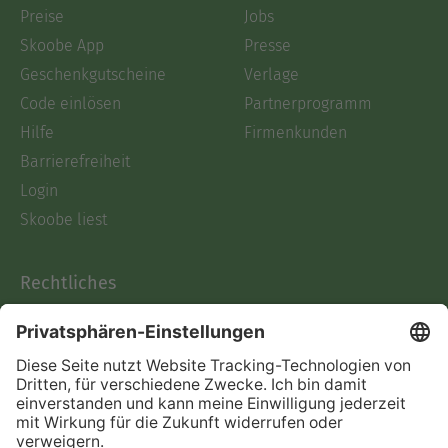
Preise
Jobs
Skoobe App
Presse
Geschenkgutscheine
Verlage
Code einlösen
Partnerprogramm
Hilfe
Firmenkunden
Barrierefreiheit
Login
Skoobe liest
Rechtliches
Datenschutz
AGB
Informationen nach Data
Act
Verträge hier kündigen