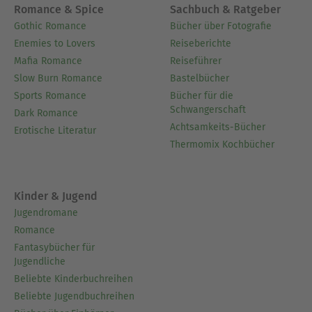
Romance & Spice
Sachbuch & Ratgeber
Gothic Romance
Bücher über Fotografie
Enemies to Lovers
Reiseberichte
Mafia Romance
Reiseführer
Slow Burn Romance
Bastelbücher
Sports Romance
Bücher für die
Schwangerschaft
Dark Romance
Achtsamkeits-Bücher
Erotische Literatur
Thermomix Kochbücher
Kinder & Jugend
Jugendromane
Romance
Fantasybücher für
Jugendliche
Beliebte Kinderbuchreihen
Beliebte Jugendbuchreihen