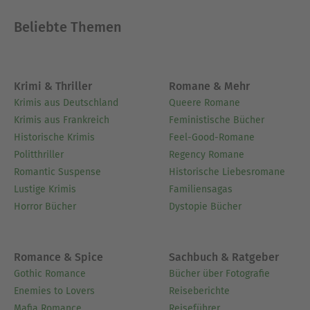
Beliebte Themen
Krimi & Thriller
Romane & Mehr
Krimis aus Deutschland
Queere Romane
Krimis aus Frankreich
Feministische Bücher
Historische Krimis
Feel-Good-Romane
Politthriller
Regency Romane
Romantic Suspense
Historische Liebesromane
Lustige Krimis
Familiensagas
Horror Bücher
Dystopie Bücher
Romance & Spice
Sachbuch & Ratgeber
Gothic Romance
Bücher über Fotografie
Enemies to Lovers
Reiseberichte
Mafia Romance
Reiseführer