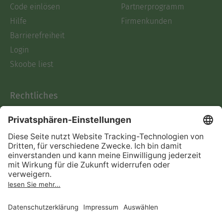
Code einlösen
Partnerprogramm
Hilfe
Firmenkunden
Barrierefreiheit
Login
Skoobe liest
Rechtliches
Datenschutz
AGB
Informationen nach Data
Act
Verträge hier kündigen
Impressum
Vertrag widerrufen