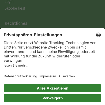
Login
Skoobe liest
Rechtliches
Datenschutz
AGB
Informationen nach Data
Act
Verträge hier kündigen
Impressum
Vertrag widerrufen
Immer ein gutes Buch