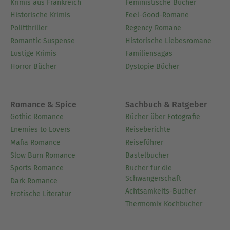
Krimis aus Frankreich
Feministische Bücher
Historische Krimis
Feel-Good-Romane
Politthriller
Regency Romane
Romantic Suspense
Historische Liebesromane
Lustige Krimis
Familiensagas
Horror Bücher
Dystopie Bücher
Romance & Spice
Sachbuch & Ratgeber
Gothic Romance
Bücher über Fotografie
Enemies to Lovers
Reiseberichte
Mafia Romance
Reiseführer
Slow Burn Romance
Bastelbücher
Sports Romance
Bücher für die
Schwangerschaft
Dark Romance
Achtsamkeits-Bücher
Erotische Literatur
Thermomix Kochbücher