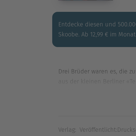
Entdecke diesen und 500.000
Skoobe. Ab 12,99 € im Monat
Drei Brüder waren es, die z
aus der kleinen Berliner «
Drei Brüder waren es, die z
aus der kleinen Berliner «
Werner, Wilhelm und Carl vo
vor und liefert damit gleic
Verlag:
Veröffentlicht:
Drucks
heutiges Selbstverständnis w