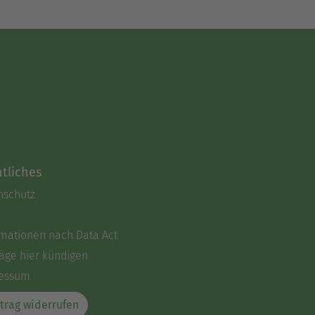
tliches
nschutz
rmationen nach Data Act
äge hier kündigen
essum
trag widerrufen