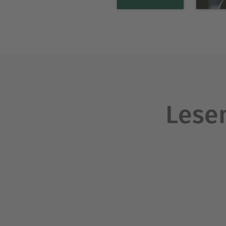
Über Martin Lutz
Martin Lutz, Dr. phil., ist W
der Humboldt-Universität zu 
Lesen