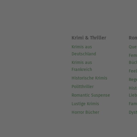
Krimi & Thriller
Ro
Krimis aus
Que
Deutschland
Fem
Krimis aus
Büc
Frankreich
Fee
Historische Krimis
Reg
Politthriller
Hist
Romantic Suspense
Lie
Lustige Krimis
Fam
Horror Bücher
Dys