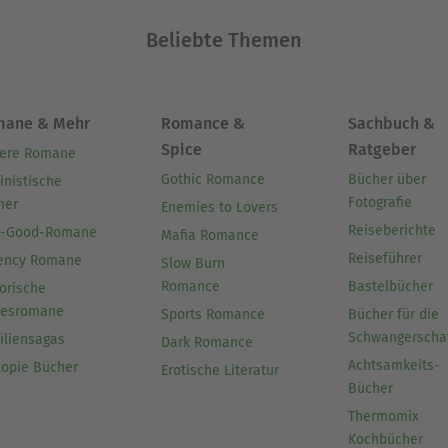
Beliebte Themen
mane & Mehr
Romance &
Sachbuch &
Spice
Ratgeber
ere Romane
Gothic Romance
Bücher über
inistische
Fotografie
her
Enemies to Lovers
Reiseberichte
l-Good-Romane
Mafia Romance
Reiseführer
ency Romane
Slow Burn
Romance
Bastelbücher
orische
besromane
Sports Romance
Bücher für die
Schwangerscha
iliensagas
Dark Romance
Achtsamkeits-
topie Bücher
Erotische Literatur
Bücher
Thermomix
Kochbücher