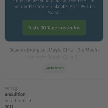
Entdecke diesen und 500.000 weitere Titel
mit der Flatrate von Skoobe. Ab 12,99 € im
Monat.
Teste 30 Tage kostenlos
Beschreibung zu „Magic Girls - Die Macht
der Acht (Magic Girls 8)“
Mysteriöse Ereignisse passieren den Magic GIrls
Mehr lesen
im Nachtigallenweg, während die beiden
Hexenmädchen Elena und Miranda zusammen
mit ihren Menschenfreundinnen Jana und Nele
Verlag:
ahnungslos Urlaub am Strand m
arsEdition
Mysteriöse Ereignisse passieren den Magic GIrls
Veröffentlicht:
im Nachtigallenweg, während die beiden
2011
Hexenmädchen Elena und Miranda zusammen