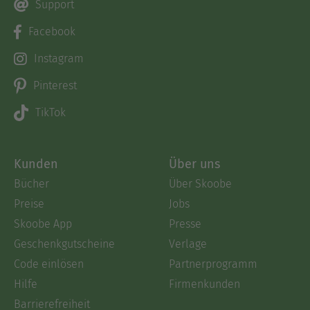
Support
Facebook
Instagram
Pinterest
TikTok
Kunden
Über uns
Bücher
Über Skoobe
Preise
Jobs
Skoobe App
Presse
Geschenkgutscheine
Verlage
Code einlösen
Partnerprogramm
Hilfe
Firmenkunden
Barrierefreiheit