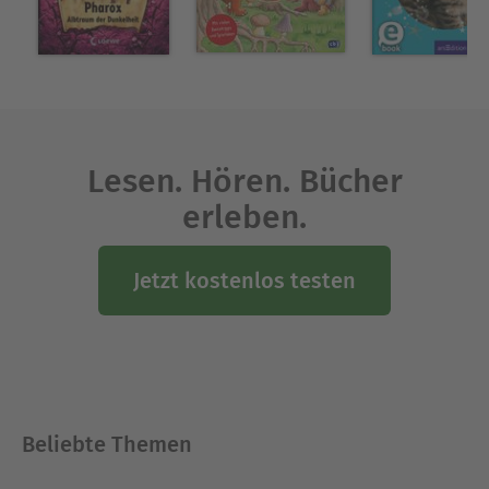
Lesen. Hören. Bücher
erleben.
Jetzt kostenlos testen
Beliebte Themen