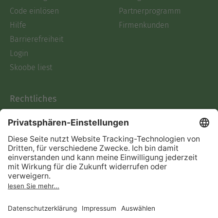
Code einlösen
Partnerprogramm
Hilfe
Firmenkunden
Barrierefreiheit
Login
Skoobe liest
Rechtliches
Datenschutz
AGB
Informationen nach Data
Act
Verträge hier kündigen
Impressum
Vertrag widerrufen