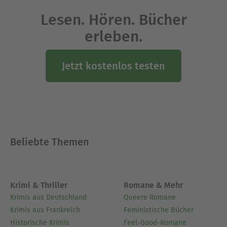
Auswirkungen auf den Alltag-10 effektive
Techniken gegen das Grübeln-8 goldene Regeln
Lesen. Hören. Bücher
für ein glückliches Leben-Drei Prinzipien für das
erleben.
Lebenund vieles mehr ...
Jetzt kostenlos testen
Ausblenden
Beliebte Themen
Krimi & Thriller
Romane & Mehr
Krimis aus Deutschland
Queere Romane
Krimis aus Frankreich
Feministische Bücher
Historische Krimis
Feel-Good-Romane