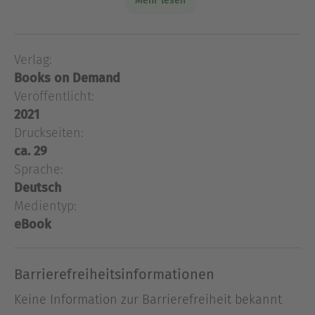
Mehr lesen
finden und mehr Lebensqualität genießen“
Menschen, die zu sehr Ihre Zeit damit verbringen,
die Handlungen anderer bis ins tiefste Detail zu
Verlag:
analysieren und sich den Kopf darüber zu
Books on Demand
zerbrechen, sei mit diesem Ratgeber geholfen. In
Veröffentlicht:
diesem Ratg
2021
Menschen, die zu sehr Ihre Zeit damit verbringen,
Druckseiten:
die Handlungen anderer bis ins tiefste Detail zu
ca. 29
analysieren und sich den Kopf darüber zu
Sprache:
zerbrechen, sei mit diesem Ratgeber geholfen. In
Deutsch
diesem Ratgeber erwarten Sie viele hilfreiche
Medientyp:
Informationen rund um das Thema ,,Grübeln''.
eBook
Grübeln an sich ist erst einmal kein so
spektakuläres oder negativ klingendes Wort.
Jedoch kann das Grübeln das Leben zahlreicher
Barrierefreiheitsinformationen
Menschen derart erschweren, indem es den
Keine Information zur Barrierefreiheit bekannt
Verstand und die Gefühle desjenigen, der diesem