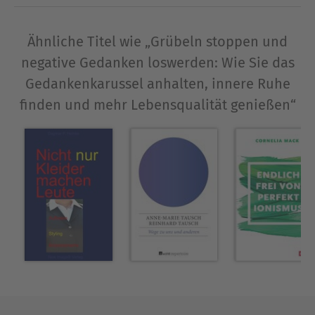
Leid zum Opfer gefallen ist, erbarmungslos
einnimmt. Es ist ziemlich menschlich, dass wir hin
und wieder einmal grübeln. Da sind die Familie,
Ähnliche Titel wie „Grübeln stoppen und
die Verwandtschaft, die Kollegen, die Nachbarn
negative Gedanken loswerden: Wie Sie das
und einfach zu weite Aussichten in die Zukunft,
Gedankenkarussel anhalten, innere Ruhe
die mit Sorgen begleitet werden. Wenn sich dies
finden und mehr Lebensqualität genießen“
in einem gesunden Maße hält, ist es völlig
akzeptabel, denn wir können Gefühle und
Gedanken per Knopfdruck nicht einfach so
ausschalten. Dass Menschen exzessiv grübeln,
kann verschiedene Ursachen haben. Wir erklären
Ihnen in diesem Ratgeber, weswegen manche
Menschen mehr als andere vom Grübeln
betroffen sein könnten, wo die Wurzel dieses
Übels lieget und wie man eine Besserung dieses
Zustandes erlangen könnte. Das erwartet Sie:-
Grübeln - Ist doch normal oder nicht?-Wo das
Denken aufhört und zum Grübeln wird-