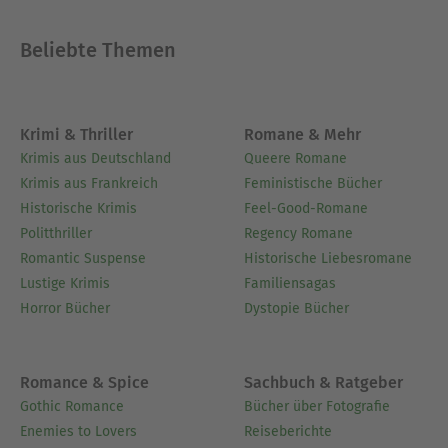
Buchpublikationen, bundesweite Lesereisen.
Beliebte Themen
Ausblenden
Krimi & Thriller
Romane & Mehr
Krimis aus Deutschland
Queere Romane
Krimis aus Frankreich
Feministische Bücher
Historische Krimis
Feel-Good-Romane
Politthriller
Regency Romane
Romantic Suspense
Historische Liebesromane
Lustige Krimis
Familiensagas
Horror Bücher
Dystopie Bücher
Romance & Spice
Sachbuch & Ratgeber
Gothic Romance
Bücher über Fotografie
Enemies to Lovers
Reiseberichte