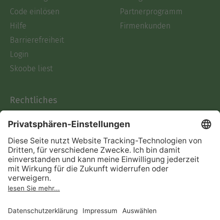
Code einlösen
Partnerprogramm
Hilfe
Firmenkunden
Barrierefreiheit
Login
Skoobe liest
Rechtliches
Datenschutz
AGB
Informationen nach Data
Act
Verträge hier kündigen
Impressum
Vertrag widerrufen