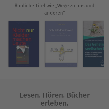
Dr. Anne-Marie Tausch (1925–1983) war Professorin
Ähnliche Titel wie „Wege zu uns und
für Psychologie. Sie arbeitete an der Universität
anderen“
Marburg, an den Pädagogischen Hochschulen
Weilburg/Lahn und Kettwig/Duisburg sowie
zusammen mit ihrem Mann Reinhard Tausch am
Psychologischen Institut der Universität Hamburg.
Veröffentlichungen:
Anne-Marie Tausch: «Gespräche gegen die Angst»
Anne-Marie und Reinhard Tausch: «Sanftes
Sterben», «Wege zu uns und anderen»
Reinhard Tausch: «Hilfen bei Stress und
Belastung»
Ausblenden
Lesen. Hören. Bücher
erleben.