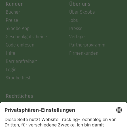
Kunden
Über uns
Bücher
Über Skoobe
Preise
Jobs
Skoobe App
Presse
Geschenkgutscheine
Verlage
Code einlösen
Partnerprogramm
Hilfe
Firmenkunden
Barrierefreiheit
Login
Skoobe liest
Rechtliches
Datenschutz
AGB
Informationen nach Data