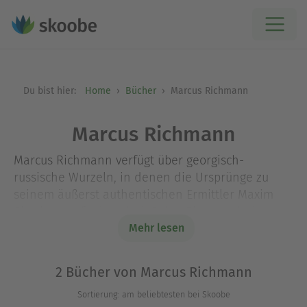
Du bist hier:
Home
Bücher
Marcus Richmann
Marcus Richmann
Marcus Richmann verfügt über georgisch-
russische Wurzeln, in denen die Ursprünge zu
seinem äußerst authentischen Ermittler Maxim
Charkow zu finden sind. Seine Figuren sind
brillant psychologisch gezeichnet, und für seine
Mehr lesen
Geschichten lässt er sich von dunkeln Kapiteln
der Schweizer Geschichte inspirieren. Der erste
2 Bücher von Marcus Richmann
Fall für Maxim Charkow wurde bereits verfilmt.
Sortierung: am beliebtesten bei Skoobe
Marcus Richmann arbeitet als Autor von Romanen