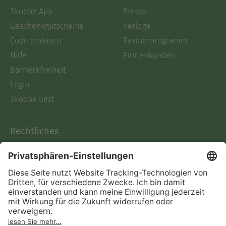
Skoobe App
Presse
Geschenkgutscheine
Verlage
Code einlösen
Partnerprogramm
Hilfe
Firmenkunden
Barrierefreiheit
Login
Skoobe liest
Rechtliches
Datenschutz
AGB
Informationen nach Data
Act
Verträge hier kündigen
Impressum