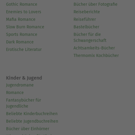
Gothic Romance
Bücher über Fotografie
Enemies to Lovers
Reiseberichte
Mafia Romance
Reiseführer
Slow Burn Romance
Bastelbücher
Sports Romance
Bücher für die
Schwangerschaft
Dark Romance
Achtsamkeits-Bücher
Erotische Literatur
Thermomix Kochbücher
Kinder & Jugend
Jugendromane
Romance
Fantasybücher für
Jugendliche
Beliebte Kinderbuchreihen
Beliebte Jugendbuchreihen
Bücher über Einhörner