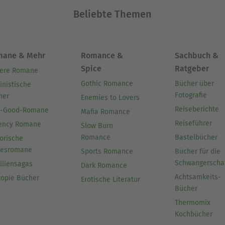
Beliebte Themen
mane & Mehr
Romance &
Sachbuch &
Spice
Ratgeber
ere Romane
Gothic Romance
Bücher über
inistische
Fotografie
her
Enemies to Lovers
Reiseberichte
l-Good-Romane
Mafia Romance
Reiseführer
ency Romane
Slow Burn
Romance
Bastelbücher
orische
besromane
Sports Romance
Bücher für die
Schwangerscha
iliensagas
Dark Romance
Achtsamkeits-
topie Bücher
Erotische Literatur
Bücher
Thermomix
Kochbücher