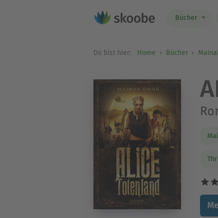
Bücher
Du bist hier:
Home
Bücher
Maina
A
Ro
Ma
Thr
Me