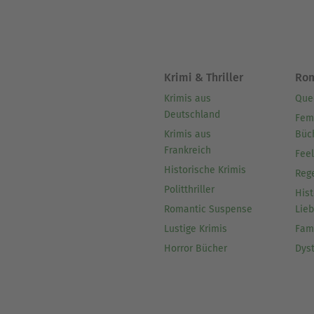
Krimi & Thriller
Ro
Krimis aus
Que
Deutschland
Fem
Krimis aus
Büc
Frankreich
Fee
Historische Krimis
Reg
Politthriller
Hist
Romantic Suspense
Lie
Lustige Krimis
Fam
Horror Bücher
Dys