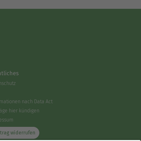
tliches
nschutz
rmationen nach Data Act
äge hier kündigen
essum
trag widerrufen