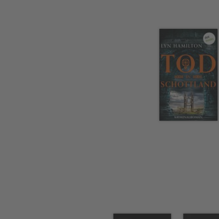
ihre Leidenschaft der Mythol
ersten Kriminalroman »Die T
Die Website der Autorin: ht
Bei dotbooks erscheinen vo
»Die Toten von Mexiko«
»Todesfurcht auf Malta«
»Totentanz in Peru«
»Ein Mord in Irland«
»Todesklage in Italien«
»Tod in Schottland«