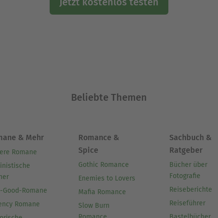
Jetzt kostenlos testen
Beliebte Themen
mane & Mehr
Romance &
Sachbuch &
Spice
Ratgeber
ere Romane
Gothic Romance
Bücher über
inistische
Fotografie
her
Enemies to Lovers
Reiseberichte
l-Good-Romane
Mafia Romance
Reiseführer
ency Romane
Slow Burn
Romance
Bastelbücher
orische