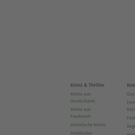
Krimi & Thriller
Ro
Krimis aus
Que
Deutschland
Fem
Krimis aus
Büc
Frankreich
Fee
Historische Krimis
Reg
Politthriller
Hist