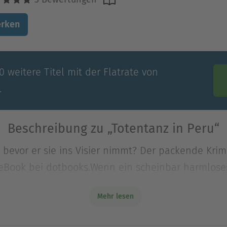
rken
 weitere Titel mit der Flatrate von
.
Beschreibung zu „Totentanz in Peru“
 bevor er sie ins Visier nimmt? Der packende Kri
eBook bei dotbooks.Wenn ein scheinbar harmloses 
 bevor er sie ins Visier nimmt? Der packende Kri
Mehr lesen
eBook bei dotbooks.Wenn ein scheinbar harmloses 
ntock ist hocherfreut, als sie ihrem Exmann bei ein