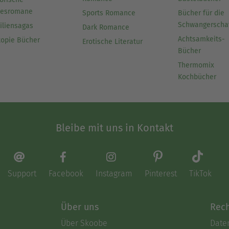
besromane
Sports Romance
Bücher für die
Schwangerscha
iliensagas
Dark Romance
Achtsamkeits-
topie Bücher
Erotische Literatur
Bücher
Thermomix
Kochbücher
Bleibe mit uns in Kontakt
Support
Facebook
Instagram
Pinterest
TikTok
Über uns
Rech
Über Skoobe
Date