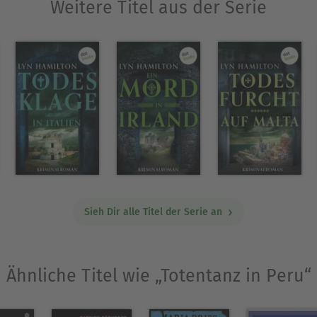
Weitere Titel aus der Serie
ogie und Anthropologie. Ein Urlaub in Yucatán insp
oten von Mexiko« zu schreiben.
tp://www.lynhamiltonmysteries.com/
n Lyn Hamilton folgende Romane:
Sieh Dir alle Titel der Serie an
Ähnliche Titel wie „Totentanz in Peru“
Ausblenden