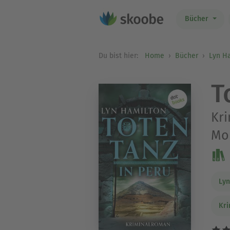
Bücher
Du bist hier:
Home
Bücher
Lyn H
T
Kri
Mo
Lyn
Kri