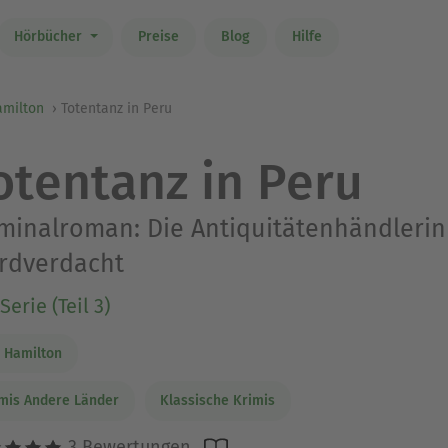
Hörbücher
Preise
Blog
Hilfe
amilton
Totentanz in Peru
otentanz in Peru
minalroman: Die Antiquitätenhändlerin 
rdverdacht
Serie (Teil 3)
 Hamilton
mis Andere Länder
Klassische Krimis
3 Bewertungen