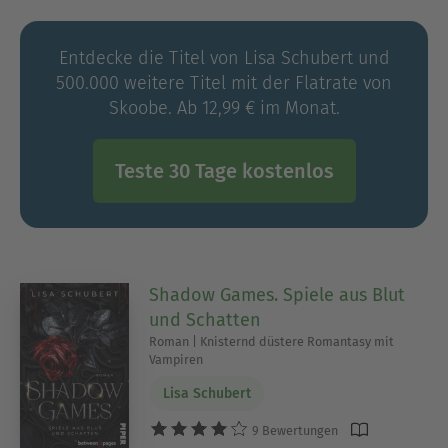
In ihren Büchern fasst sie ihre Erfahrungen
zusammen, verbindet Theorie mit Praxis und stellt
Entdecke die Titel von Lisa Schubert und
ihr persönliches Ernährungskonzept vor. Die von
500.000 weitere Titel mit der Flatrate von
ihr erarbeiteten Rezepte sollen all denjenigen
Skoobe. Ab 12,99 € im Monat.
helfen, die unter ähnlichen Problemen leiden.
Ihre Bücher bieten die Möglichkeit, sich trotz
Einschränkungen gesund, lecker und
Teste 30 Tage kostenlos
abwechslungsreich ernähren zu können.
Shadow Games. Spiele aus Blut
und Schatten
Roman | Knisternd düstere Romantasy mit
Vampiren
Lisa Schubert
9 Bewertungen