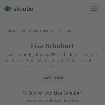
Du bist hier:
Home
Bücher
Lisa Schubert
Lisa Schubert
Lisa Schubert, Jahrgang 1991, arbeitet als digitale
Kommunikations-Managerin und Autorin. Seit
mehreren Jahren beschäftigt sie sich mit
gesunder Ernährung, da sie selbst mit
Unverträglichkeiten zu kämpfen hatte. Auf ihrem
Mehr lesen
Weg hat sie sich ein profundes Wissen über
Ernährung angeeignet und viele verschiedene
13 Bücher von Lisa Schubert
Richtungen ausprobiert.
Sortierung: am beliebtesten bei Skoobe