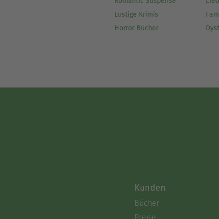
Romantic Suspense
Lie
Lustige Krimis
Fam
Horror Bücher
Dys
Kunden
Bücher
Preise