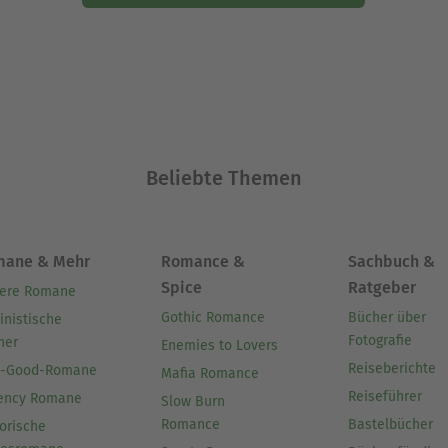
Beliebte Themen
mane & Mehr
Romance &
Sachbuch &
Spice
Ratgeber
ere Romane
Gothic Romance
Bücher über
inistische
Fotografie
her
Enemies to Lovers
Reiseberichte
l-Good-Romane
Mafia Romance
Reiseführer
ency Romane
Slow Burn
Romance
Bastelbücher
orische