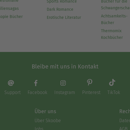
besromane
Sports Romance
Bücher für die
Schwangerscha
iliensagas
Dark Romance
Achtsamkeits-
topie Bücher
Erotische Literatur
Bücher
Thermomix
Kochbücher
Bleibe mit uns in Kontakt
Support
Facebook
Instagram
Pinterest
TikTok
Über uns
Rech
Über Skoobe
Date
Jobs
AGB