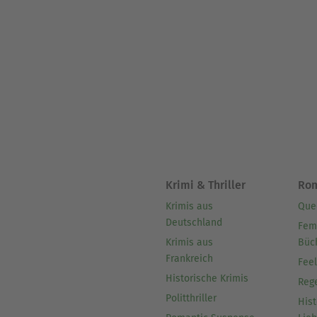
Krimi & Thriller
Ro
Krimis aus
Que
Deutschland
Fem
Krimis aus
Büc
Frankreich
Fee
Historische Krimis
Reg
Politthriller
Hist