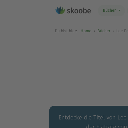
Bücher
Du bist hier:
Home
Bücher
Lee P
Entdecke die Titel von Lee
der Flatrate von