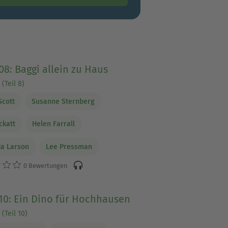
08: Baggi allein zu Haus
(Teil 8)
Scott
Susanne Sternberg
ckatt
Helen Farrall
a Larson
Lee Pressman
0 Bewertungen
10: Ein Dino für Hochhausen
(Teil 10)