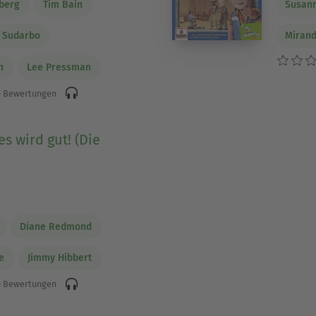
berg
Tim Bain
Susann
y Sudarbo
Mirand
n
Lee Pressman
 Bewertungen
es wird gut! (Die
)
Diane Redmond
e
Jimmy Hibbert
 Bewertungen