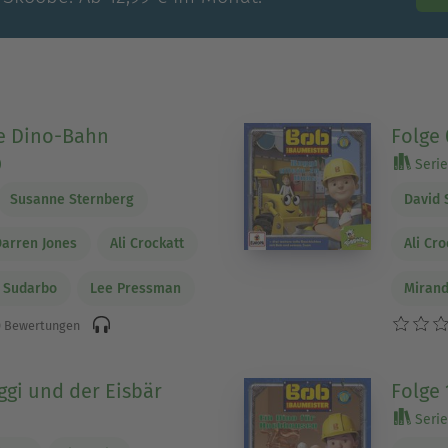
ie Dino-Bahn
Folge 
)
Serie 
Susanne Sternberg
David 
Darren Jones
Ali Crockatt
Ali Cro
y Sudarbo
Lee Pressman
Mirand
 Bewertungen
ggi und der Eisbär
Folge 
)
Serie 