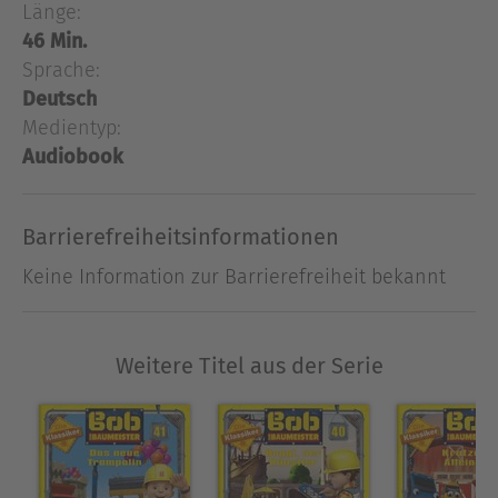
Länge:
es Aufräumen! Scherben bringen Glück Spezial-
46 Min.
Auftrag von Herrn Sabatini: Bob soll die
Sprache:
Außenwand des italienischen Restaurants mit
bunten Kacheln verschönern. Herr Barner
Deutsch
versucht sich als Schrebergartenheimwerker und
Medientyp:
dann zerschmettert der Sabatini-Spezial-
Audiobook
Fußballschuss die Schaufensterscheibe vom
Restaurant.
Barrierefreiheitsinformationen
Ausblenden
Keine Information zur Barrierefreiheit bekannt
Weitere Titel aus der Serie