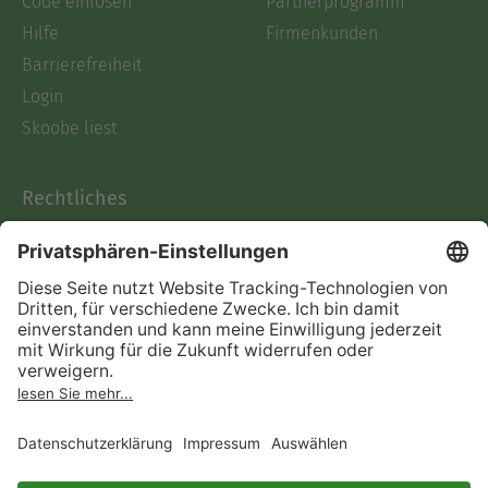
Code einlösen
Partnerprogramm
Hilfe
Firmenkunden
Barrierefreiheit
Login
Skoobe liest
Rechtliches
Datenschutz
AGB
Informationen nach Data
Act
Verträge hier kündigen
Impressum
Vertrag widerrufen