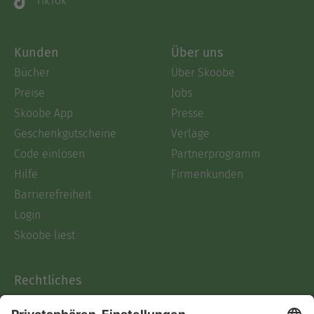
TikTok
Kunden
Über uns
Bücher
Über Skoobe
Preise
Jobs
Skoobe App
Presse
Geschenkgutscheine
Verlage
Code einlösen
Partnerprogramm
Hilfe
Firmenkunden
Barrierefreiheit
Login
Skoobe liest
Rechtliches
Datenschutz