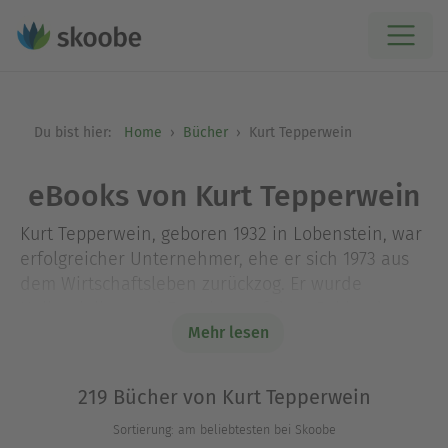
Du bist hier:
Home
Bücher
Kurt Tepperwein
eBooks von Kurt Tepperwein
Kurt Tepperwein, geboren 1932 in Lobenstein, war
erfolgreicher Unternehmer, ehe er sich 1973 aus
dem Wirtschaftsleben zurückzog. Er wurde
Heilpraktiker und Forscher auf dem Gebiet der
wahren Ursachen von Krankheit und Leid. Er
Mehr lesen
lehrte als Dozent an verschiedenen
internationalen Institutionen, unter anderen an
219 Bücher von Kurt Tepperwein
der Friedensuniversität in Berlin. Seit 1997 ist er
Sortierung: am beliebtesten bei Skoobe
Dozent an der Internationalen Akademie der