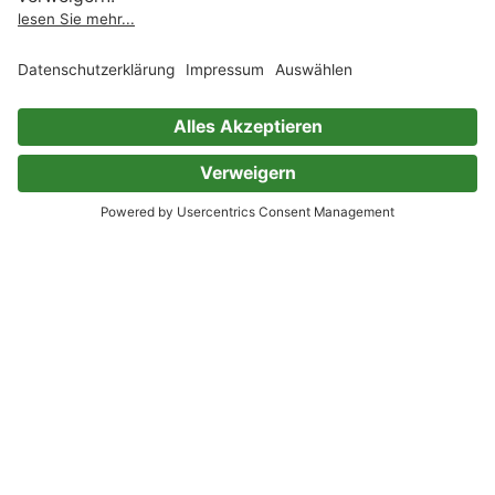
Wie man das Glück abonniert
Serie
Kurt Tepperwein
1 Bewertung
Kategorien, die Dir gefallen könnten, wenn
Du Kurt Tepperwein magst
Hörbuch Spiritualität
Krankheiten
Persönliche Entwicklung
Psychologie
Astrologie, Spiritualität und Esoterik
Stress