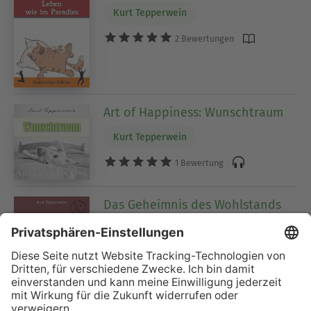
Kurt Tepperwein
2 Bewertungen
Art of Happiness: Wunschtraum
Kurt Tepperwein
1 Bewertung
Das Geheimnis des Wohlstands
Kurt Tepperwein
1 Bewertung