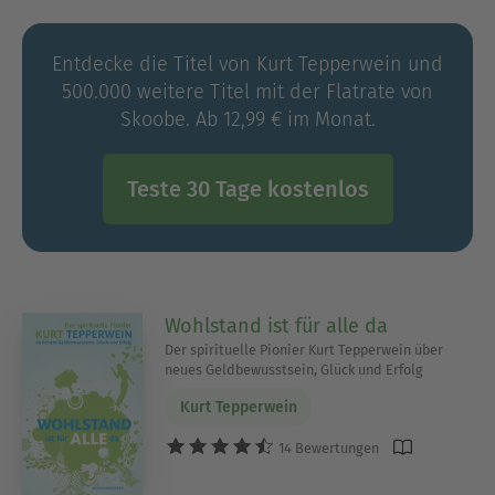
Wissenschaften. Im selben Jahr wurde er für sein
Lebenswerk mit dem "Ersten deutschen
Entdecke die Titel von Kurt Tepperwein und
Esoterikpreis" ausgezeichnet. Die von ihm
500.000 weitere Titel mit der Flatrate von
entwickelte Technik des Mental- und
Skoobe. Ab 12,99 € im Monat.
Intuitionstrainings ist heute für viele Menschen
unverzichtbarer Bestandteil ihres Lebens. Kurt
Tepperwein ist Autor von mehr als 50 Büchern,
Teste 30 Tage kostenlos
zahlreichen Videos, Audiotapes und CDs. Wenn er
sich nicht auf Vortragsreise befindet, lebt der
Autor auf Teneriffa.
Wohlstand ist für alle da
Der spirituelle Pionier Kurt Tepperwein über
neues Geldbewusstsein, Glück und Erfolg
Kurt Tepperwein
14 Bewertungen